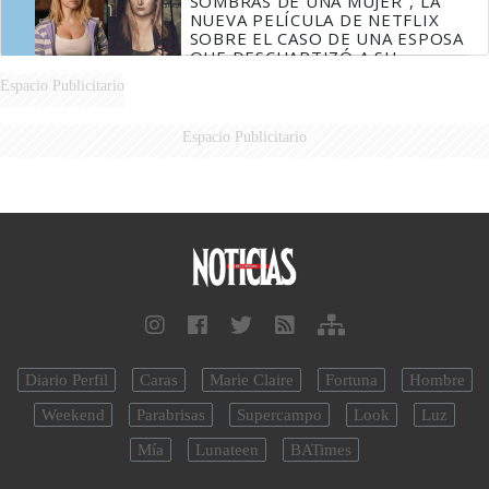
SOMBRAS DE UNA MUJER", LA
NUEVA PELÍCULA DE NETFLIX
SOBRE EL CASO DE UNA ESPOSA
QUE DESCUARTIZÓ A SU
MARIDO
Espacio Publicitario
Espacio Publicitario
Diario Perfil
Caras
Marie Claire
Fortuna
Hombre
Weekend
Parabrisas
Supercampo
Look
Luz
Mía
Lunateen
BATimes