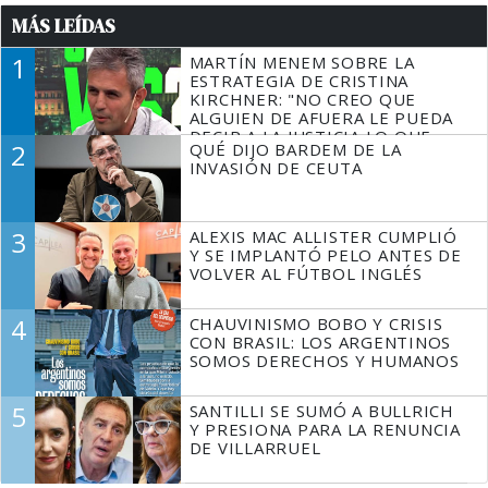
MÁS LEÍDAS
1
MARTÍN MENEM SOBRE LA
ESTRATEGIA DE CRISTINA
KIRCHNER: "NO CREO QUE
ALGUIEN DE AFUERA LE PUEDA
DECIR A LA JUSTICIA LO QUE
2
QUÉ DIJO BARDEM DE LA
TIENE QUE HACER"
INVASIÓN DE CEUTA
3
ALEXIS MAC ALLISTER CUMPLIÓ
Y SE IMPLANTÓ PELO ANTES DE
VOLVER AL FÚTBOL INGLÉS
4
CHAUVINISMO BOBO Y CRISIS
CON BRASIL: LOS ARGENTINOS
SOMOS DERECHOS Y HUMANOS
5
SANTILLI SE SUMÓ A BULLRICH
Y PRESIONA PARA LA RENUNCIA
DE VILLARRUEL