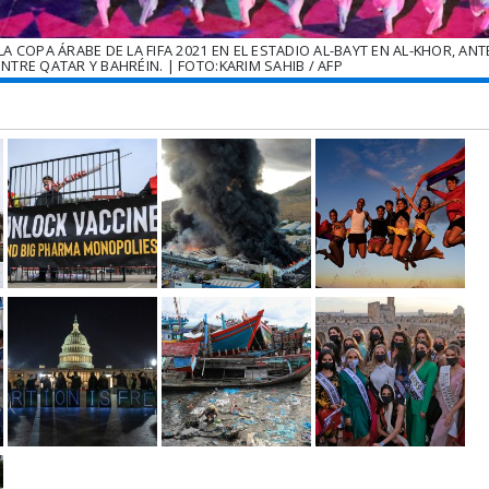
 COPA ÁRABE DE LA FIFA 2021 EN EL ESTADIO AL-BAYT EN AL-KHOR, ANT
NTRE QATAR Y BAHRÉIN. | FOTO:KARIM SAHIB / AFP