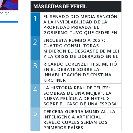
MÁS LEÍDAS DE PERFIL
ES DEL
1
EL SENADO DIO MEDIA SANCIÓN
A LA INVIOLABILIDAD DE LA
PROPIEDAD PRIVADA: EL
GOBIERNO TUVO QUE CEDER EN
LA LEY DEL MANEJO DEL FUEGO
2
ENCUESTA RUMBO A 2027:
CUATRO CONSULTORAS
MIDIERON EL DESGASTE DE MILEI
Y LA CRISIS DE LIDERAZGO EN EL
PERONISMO
3
RICARDO LORENZETTI SE METIÓ
EN EL DEBATE SOBRE LA
INHABILITACIÓN DE CRISTINA
KIRCHNER
4
LA HISTORIA REAL DE "ELIZE:
SOMBRAS DE UNA MUJER", LA
NUEVA PELÍCULA DE NETFLIX
SOBRE EL CASO DE UNA ESPOSA
QUE DESCUARTIZÓ A SU
5
TERCERA GUERRA MUNDIAL: LA
MARIDO
INTELIGENCIA ARTIFICIAL
REVELÓ CUÁLES SERÍAN LOS
PRIMEROS PAÍSES
LATINOAMERICANOS EN SER