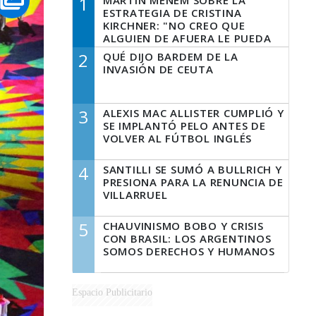
1
MARTÍN MENEM SOBRE LA
ESTRATEGIA DE CRISTINA
KIRCHNER: "NO CREO QUE
ALGUIEN DE AFUERA LE PUEDA
DECIR A LA JUSTICIA LO QUE
2
QUÉ DIJO BARDEM DE LA
TIENE QUE HACER"
INVASIÓN DE CEUTA
3
ALEXIS MAC ALLISTER CUMPLIÓ Y
SE IMPLANTÓ PELO ANTES DE
VOLVER AL FÚTBOL INGLÉS
4
SANTILLI SE SUMÓ A BULLRICH Y
PRESIONA PARA LA RENUNCIA DE
VILLARRUEL
5
CHAUVINISMO BOBO Y CRISIS
CON BRASIL: LOS ARGENTINOS
SOMOS DERECHOS Y HUMANOS
Espacio Publicitario