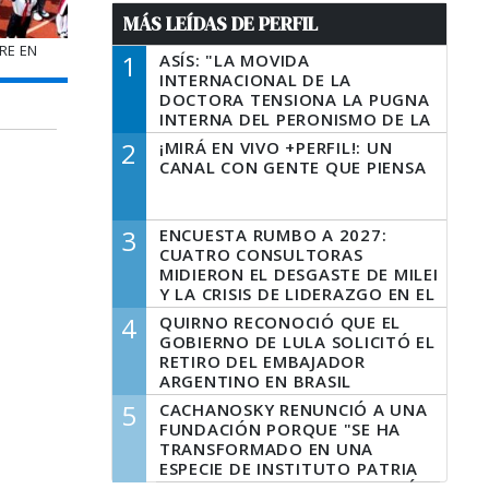
MÁS LEÍDAS DE PERFIL
RE EN
1
ASÍS: "LA MOVIDA
INTERNACIONAL DE LA
DOCTORA TENSIONA LA PUGNA
INTERNA DEL PERONISMO DE LA
PROVINCIA DEL PECADO"
2
¡MIRÁ EN VIVO +PERFIL!: UN
CANAL CON GENTE QUE PIENSA
3
ENCUESTA RUMBO A 2027:
CUATRO CONSULTORAS
MIDIERON EL DESGASTE DE MILEI
Y LA CRISIS DE LIDERAZGO EN EL
PERONISMO
4
QUIRNO RECONOCIÓ QUE EL
GOBIERNO DE LULA SOLICITÓ EL
RETIRO DEL EMBAJADOR
ARGENTINO EN BRASIL
5
CACHANOSKY RENUNCIÓ A UNA
FUNDACIÓN PORQUE "SE HA
TRANSFORMADO EN UNA
ESPECIE DE INSTITUTO PATRIA
INCONDICIONAL DE LA GESTIÓN