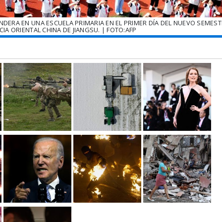
NDERA EN UNA ESCUELA PRIMARIA EN EL PRIMER DÍA DEL NUEVO SEMEST
IA ORIENTAL CHINA DE JIANGSU. | FOTO:AFP