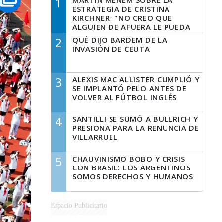
1
MARTÍN MENEM SOBRE LA
ESTRATEGIA DE CRISTINA
KIRCHNER: "NO CREO QUE
ALGUIEN DE AFUERA LE PUEDA
DECIR A LA JUSTICIA LO QUE
2
QUÉ DIJO BARDEM DE LA
TIENE QUE HACER"
INVASIÓN DE CEUTA
3
ALEXIS MAC ALLISTER CUMPLIÓ Y
SE IMPLANTÓ PELO ANTES DE
VOLVER AL FÚTBOL INGLÉS
4
SANTILLI SE SUMÓ A BULLRICH Y
PRESIONA PARA LA RENUNCIA DE
VILLARRUEL
5
CHAUVINISMO BOBO Y CRISIS
CON BRASIL: LOS ARGENTINOS
SOMOS DERECHOS Y HUMANOS
Espacio Publicitario