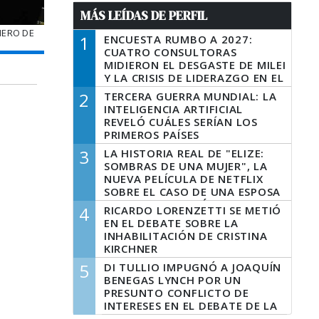
MÁS LEÍDAS DE PERFIL
NERO DE
1
ENCUESTA RUMBO A 2027:
CUATRO CONSULTORAS
MIDIERON EL DESGASTE DE MILEI
Y LA CRISIS DE LIDERAZGO EN EL
PERONISMO
2
TERCERA GUERRA MUNDIAL: LA
INTELIGENCIA ARTIFICIAL
REVELÓ CUÁLES SERÍAN LOS
PRIMEROS PAÍSES
LATINOAMERICANOS EN SER
3
LA HISTORIA REAL DE "ELIZE:
DERROTADOS
SOMBRAS DE UNA MUJER", LA
NUEVA PELÍCULA DE NETFLIX
SOBRE EL CASO DE UNA ESPOSA
QUE DESCUARTIZÓ A SU
4
RICARDO LORENZETTI SE METIÓ
MARIDO
EN EL DEBATE SOBRE LA
INHABILITACIÓN DE CRISTINA
KIRCHNER
5
DI TULLIO IMPUGNÓ A JOAQUÍN
BENEGAS LYNCH POR UN
PRESUNTO CONFLICTO DE
INTERESES EN EL DEBATE DE LA
LEY DE TIERRAS