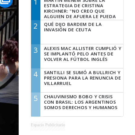
1
MARTÍN MENEM SOBRE LA
ESTRATEGIA DE CRISTINA
KIRCHNER: "NO CREO QUE
ALGUIEN DE AFUERA LE PUEDA
DECIR A LA JUSTICIA LO QUE
2
QUÉ DIJO BARDEM DE LA
TIENE QUE HACER"
INVASIÓN DE CEUTA
3
ALEXIS MAC ALLISTER CUMPLIÓ Y
SE IMPLANTÓ PELO ANTES DE
VOLVER AL FÚTBOL INGLÉS
4
SANTILLI SE SUMÓ A BULLRICH Y
PRESIONA PARA LA RENUNCIA DE
VILLARRUEL
5
CHAUVINISMO BOBO Y CRISIS
CON BRASIL: LOS ARGENTINOS
SOMOS DERECHOS Y HUMANOS
Espacio Publicitario