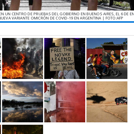
N UN CENTRO DE PRUEBAS DEL GOBIERNO EN BUENOS AIRES, EL 6 DE E
NUEVA VARIANTE OMICRÓN DE COVID-19 EN ARGENTINA | FOTO:AFP