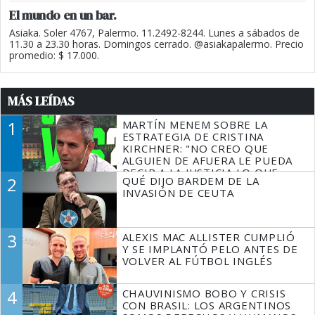
El mundo en un bar.
Asiaka. Soler 4767, Palermo. 11.2492-8244. Lunes a sábados de
11.30 a 23.30 horas. Domingos cerrado. @asiakapalermo. Precio
promedio: $ 17.000.
MÁS LEÍDAS
1
MARTÍN MENEM SOBRE LA
ESTRATEGIA DE CRISTINA
KIRCHNER: "NO CREO QUE
ALGUIEN DE AFUERA LE PUEDA
DECIR A LA JUSTICIA LO QUE
2
QUÉ DIJO BARDEM DE LA
TIENE QUE HACER"
INVASIÓN DE CEUTA
3
ALEXIS MAC ALLISTER CUMPLIÓ
Y SE IMPLANTÓ PELO ANTES DE
VOLVER AL FÚTBOL INGLÉS
4
CHAUVINISMO BOBO Y CRISIS
CON BRASIL: LOS ARGENTINOS