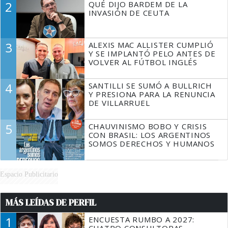
2
QUÉ DIJO BARDEM DE LA
TIENE QUE HACER"
INVASIÓN DE CEUTA
3
ALEXIS MAC ALLISTER CUMPLIÓ
Y SE IMPLANTÓ PELO ANTES DE
VOLVER AL FÚTBOL INGLÉS
4
SANTILLI SE SUMÓ A BULLRICH
Y PRESIONA PARA LA RENUNCIA
DE VILLARRUEL
5
CHAUVINISMO BOBO Y CRISIS
CON BRASIL: LOS ARGENTINOS
SOMOS DERECHOS Y HUMANOS
Espacio Publicitario
MÁS LEÍDAS DE PERFIL
1
ENCUESTA RUMBO A 2027:
CUATRO CONSULTORAS