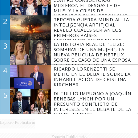
MIDIERON EL DESGASTE DE
MILEI Y LA CRISIS DE
LIDERAZGO EN EL PERONISMO
2
TERCERA GUERRA MUNDIAL: LA
INTELIGENCIA ARTIFICIAL
REVELÓ CUÁLES SERÍAN LOS
PRIMEROS PAÍSES
LATINOAMERICANOS EN SER
3
LA HISTORIA REAL DE "ELIZE:
DERROTADOS
SOMBRAS DE UNA MUJER", LA
NUEVA PELÍCULA DE NETFLIX
SOBRE EL CASO DE UNA ESPOSA
QUE DESCUARTIZÓ A SU
4
RICARDO LORENZETTI SE
MARIDO
METIÓ EN EL DEBATE SOBRE LA
INHABILITACIÓN DE CRISTINA
KIRCHNER
5
DI TULLIO IMPUGNÓ A JOAQUÍN
BENEGAS LYNCH POR UN
PRESUNTO CONFLICTO DE
INTERESES EN EL DEBATE DE LA
LEY DE TIERRAS
Espacio Publicitario
Espacio Publicitario