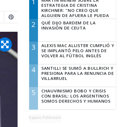
1
MARTÍN MENEM SOBRE LA
ESTRATEGIA DE CRISTINA
KIRCHNER: "NO CREO QUE
ALGUIEN DE AFUERA LE PUEDA
DECIR A LA JUSTICIA LO QUE
2
QUÉ DIJO BARDEM DE LA
TIENE QUE HACER"
INVASIÓN DE CEUTA
3
ALEXIS MAC ALLISTER CUMPLIÓ Y
SE IMPLANTÓ PELO ANTES DE
VOLVER AL FÚTBOL INGLÉS
4
SANTILLI SE SUMÓ A BULLRICH Y
PRESIONA PARA LA RENUNCIA DE
VILLARRUEL
5
CHAUVINISMO BOBO Y CRISIS
CON BRASIL: LOS ARGENTINOS
SOMOS DERECHOS Y HUMANOS
Espacio Publicitario