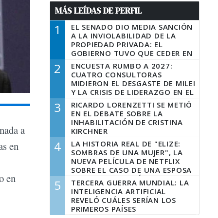
MÁS LEÍDAS DE PERFIL
1
EL SENADO DIO MEDIA SANCIÓN
A LA INVIOLABILIDAD DE LA
PROPIEDAD PRIVADA: EL
GOBIERNO TUVO QUE CEDER EN
LA LEY DEL MANEJO DEL FUEGO
2
ENCUESTA RUMBO A 2027:
CUATRO CONSULTORAS
MIDIERON EL DESGASTE DE MILEI
Y LA CRISIS DE LIDERAZGO EN EL
PERONISMO
3
RICARDO LORENZETTI SE METIÓ
EN EL DEBATE SOBRE LA
INHABILITACIÓN DE CRISTINA
inada a
KIRCHNER
4
LA HISTORIA REAL DE "ELIZE:
as en
SOMBRAS DE UNA MUJER", LA
NUEVA PELÍCULA DE NETFLIX
SOBRE EL CASO DE UNA ESPOSA
o en
QUE DESCUARTIZÓ A SU
5
TERCERA GUERRA MUNDIAL: LA
MARIDO
INTELIGENCIA ARTIFICIAL
REVELÓ CUÁLES SERÍAN LOS
PRIMEROS PAÍSES
LATINOAMERICANOS EN SER