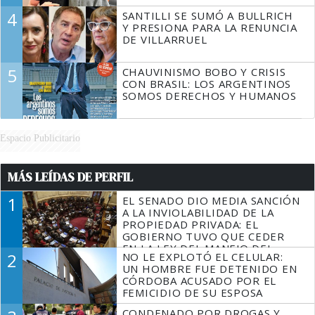
4
SANTILLI SE SUMÓ A BULLRICH
Y PRESIONA PARA LA RENUNCIA
DE VILLARRUEL
5
CHAUVINISMO BOBO Y CRISIS
CON BRASIL: LOS ARGENTINOS
SOMOS DERECHOS Y HUMANOS
Espacio Publicitario
MÁS LEÍDAS DE PERFIL
1
EL SENADO DIO MEDIA SANCIÓN
A LA INVIOLABILIDAD DE LA
PROPIEDAD PRIVADA: EL
GOBIERNO TUVO QUE CEDER
EN LA LEY DEL MANEJO DEL
2
NO LE EXPLOTÓ EL CELULAR:
FUEGO
UN HOMBRE FUE DETENIDO EN
CÓRDOBA ACUSADO POR EL
FEMICIDIO DE SU ESPOSA
CONDENADO POR DROGAS Y