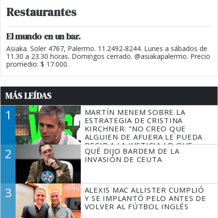
Restaurantes
El mundo en un bar.
Asiaka. Soler 4767, Palermo. 11.2492-8244. Lunes a sábados de
11.30 a 23.30 horas. Domingos cerrado. @asiakapalermo. Precio
promedio: $ 17.000.
MÁS LEÍDAS
1
MARTÍN MENEM SOBRE LA
ESTRATEGIA DE CRISTINA
KIRCHNER: "NO CREO QUE
ALGUIEN DE AFUERA LE PUEDA
DECIR A LA JUSTICIA LO QUE
2
QUÉ DIJO BARDEM DE LA
TIENE QUE HACER"
INVASIÓN DE CEUTA
3
ALEXIS MAC ALLISTER CUMPLIÓ
Y SE IMPLANTÓ PELO ANTES DE
VOLVER AL FÚTBOL INGLÉS