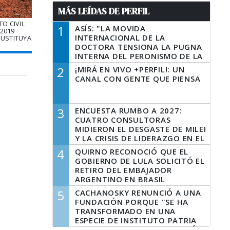
MÁS LEÍDAS DE PERFIL
O CIVIL
1
ASÍS: "LA MOVIDA
 2019
INTERNACIONAL DE LA
SUSTITUYA
DOCTORA TENSIONA LA PUGNA
INTERNA DEL PERONISMO DE LA
PROVINCIA DEL PECADO"
2
¡MIRÁ EN VIVO +PERFIL!: UN
CANAL CON GENTE QUE PIENSA
3
ENCUESTA RUMBO A 2027:
CUATRO CONSULTORAS
MIDIERON EL DESGASTE DE MILEI
Y LA CRISIS DE LIDERAZGO EN EL
PERONISMO
4
QUIRNO RECONOCIÓ QUE EL
GOBIERNO DE LULA SOLICITÓ EL
RETIRO DEL EMBAJADOR
ARGENTINO EN BRASIL
5
CACHANOSKY RENUNCIÓ A UNA
FUNDACIÓN PORQUE "SE HA
TRANSFORMADO EN UNA
ESPECIE DE INSTITUTO PATRIA
INCONDICIONAL DE LA GESTIÓN