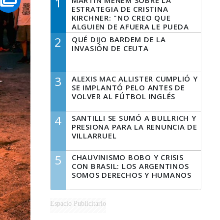
1
MARTÍN MENEM SOBRE LA
ESTRATEGIA DE CRISTINA
KIRCHNER: "NO CREO QUE
ALGUIEN DE AFUERA LE PUEDA
DECIR A LA JUSTICIA LO QUE
2
QUÉ DIJO BARDEM DE LA
TIENE QUE HACER"
INVASIÓN DE CEUTA
3
ALEXIS MAC ALLISTER CUMPLIÓ Y
SE IMPLANTÓ PELO ANTES DE
VOLVER AL FÚTBOL INGLÉS
4
SANTILLI SE SUMÓ A BULLRICH Y
PRESIONA PARA LA RENUNCIA DE
VILLARRUEL
5
CHAUVINISMO BOBO Y CRISIS
CON BRASIL: LOS ARGENTINOS
SOMOS DERECHOS Y HUMANOS
Espacio Publicitario