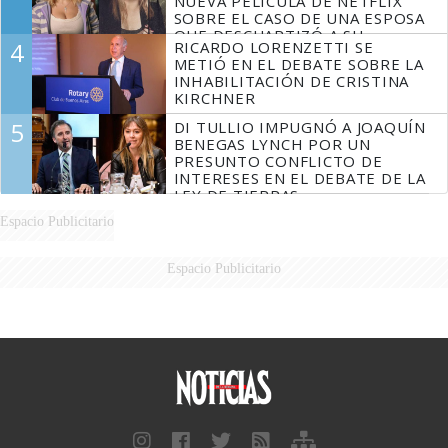
NUEVA PELÍCULA DE NETFLIX
SOBRE EL CASO DE UNA ESPOSA
QUE DESCUARTIZÓ A SU
4
RICARDO LORENZETTI SE
MARIDO
METIÓ EN EL DEBATE SOBRE LA
INHABILITACIÓN DE CRISTINA
KIRCHNER
5
DI TULLIO IMPUGNÓ A JOAQUÍN
BENEGAS LYNCH POR UN
PRESUNTO CONFLICTO DE
INTERESES EN EL DEBATE DE LA
LEY DE TIERRAS
Espacio Publicitario
Espacio Publicitario