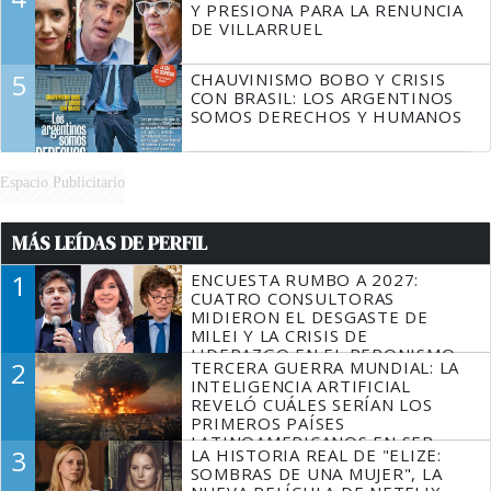
Y PRESIONA PARA LA RENUNCIA
DE VILLARRUEL
5
CHAUVINISMO BOBO Y CRISIS
CON BRASIL: LOS ARGENTINOS
SOMOS DERECHOS Y HUMANOS
Espacio Publicitario
MÁS LEÍDAS DE PERFIL
1
ENCUESTA RUMBO A 2027:
CUATRO CONSULTORAS
MIDIERON EL DESGASTE DE
MILEI Y LA CRISIS DE
LIDERAZGO EN EL PERONISMO
2
TERCERA GUERRA MUNDIAL: LA
INTELIGENCIA ARTIFICIAL
REVELÓ CUÁLES SERÍAN LOS
PRIMEROS PAÍSES
LATINOAMERICANOS EN SER
3
LA HISTORIA REAL DE "ELIZE:
DERROTADOS
SOMBRAS DE UNA MUJER", LA