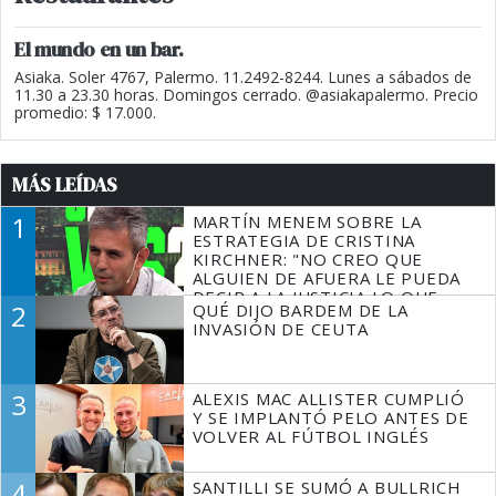
El mundo en un bar.
Asiaka. Soler 4767, Palermo. 11.2492-8244. Lunes a sábados de
11.30 a 23.30 horas. Domingos cerrado. @asiakapalermo. Precio
promedio: $ 17.000.
MÁS LEÍDAS
1
MARTÍN MENEM SOBRE LA
ESTRATEGIA DE CRISTINA
KIRCHNER: "NO CREO QUE
ALGUIEN DE AFUERA LE PUEDA
DECIR A LA JUSTICIA LO QUE
2
QUÉ DIJO BARDEM DE LA
TIENE QUE HACER"
INVASIÓN DE CEUTA
3
ALEXIS MAC ALLISTER CUMPLIÓ
Y SE IMPLANTÓ PELO ANTES DE
VOLVER AL FÚTBOL INGLÉS
4
SANTILLI SE SUMÓ A BULLRICH