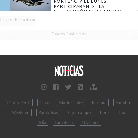
PORTEÑO Y EL LUNES
PARTICIPARÁN DE LA
CELEBRACIÓN DE LA FUERZA
AÉREA
Espacio Publicitario
Espacio Publicitario
Diario Perfil
Caras
Marie Claire
Fortuna
Hombre
Weekend
Parabrisas
Supercampo
Look
Luz
Mía
Lunateen
BATimes