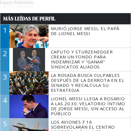
Espacio Publicitario
MÁS LEÍDAS DE PERFIL
1
MURIÓ JORGE MESSI, EL PAPÁ
DE LIONEL MESSI
2
CAPUTO Y STURZENEGGER
CREAN UN FONDO PARA
INDEMNIZAR Y “GANAR”
SINDICATOS ALIADOS
3
LA ROSADA BUSCA CULPABLES
DESPUÉS DE LA DERROTA EN EL
SENADO Y RECALCULA SU
ESTRATEGIA
4
LIONEL MESSI LLEGA A ROSARIO
A LAS 20.30: VELATORIO ÍNTIMO
DE JORGE MESSI, SIN ACCESO AL
PÚBLICO
5
LOS AVIONES F 16
SOBREVOLARÁN EL CENTRO