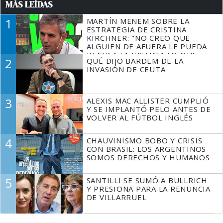
MÁS LEÍDAS
1
MARTÍN MENEM SOBRE LA
ESTRATEGIA DE CRISTINA
KIRCHNER: "NO CREO QUE
ALGUIEN DE AFUERA LE PUEDA
DECIR A LA JUSTICIA LO QUE
2
QUÉ DIJO BARDEM DE LA
TIENE QUE HACER"
INVASIÓN DE CEUTA
3
ALEXIS MAC ALLISTER CUMPLIÓ
Y SE IMPLANTÓ PELO ANTES DE
VOLVER AL FÚTBOL INGLÉS
4
CHAUVINISMO BOBO Y CRISIS
CON BRASIL: LOS ARGENTINOS
SOMOS DERECHOS Y HUMANOS
5
SANTILLI SE SUMÓ A BULLRICH
Y PRESIONA PARA LA RENUNCIA
DE VILLARRUEL