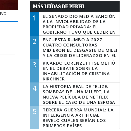
MÁS LEÍDAS DE PERFIL
TIVO
1
EL SENADO DIO MEDIA SANCIÓN
A LA INVIOLABILIDAD DE LA
PROPIEDAD PRIVADA: EL
GOBIERNO TUVO QUE CEDER EN
LA LEY DEL MANEJO DEL FUEGO
2
ENCUESTA RUMBO A 2027:
CUATRO CONSULTORAS
MIDIERON EL DESGASTE DE MILEI
Y LA CRISIS DE LIDERAZGO EN EL
PERONISMO
3
RICARDO LORENZETTI SE METIÓ
EN EL DEBATE SOBRE LA
INHABILITACIÓN DE CRISTINA
KIRCHNER
4
LA HISTORIA REAL DE "ELIZE:
SOMBRAS DE UNA MUJER", LA
NUEVA PELÍCULA DE NETFLIX
SOBRE EL CASO DE UNA ESPOSA
QUE DESCUARTIZÓ A SU
5
TERCERA GUERRA MUNDIAL: LA
MARIDO
INTELIGENCIA ARTIFICIAL
REVELÓ CUÁLES SERÍAN LOS
PRIMEROS PAÍSES
LATINOAMERICANOS EN SER