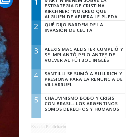
1
MARTÍN MENEM SOBRE LA
ESTRATEGIA DE CRISTINA
KIRCHNER: "NO CREO QUE
ALGUIEN DE AFUERA LE PUEDA
DECIR A LA JUSTICIA LO QUE
2
QUÉ DIJO BARDEM DE LA
TIENE QUE HACER"
INVASIÓN DE CEUTA
3
ALEXIS MAC ALLISTER CUMPLIÓ Y
SE IMPLANTÓ PELO ANTES DE
VOLVER AL FÚTBOL INGLÉS
4
SANTILLI SE SUMÓ A BULLRICH Y
PRESIONA PARA LA RENUNCIA DE
VILLARRUEL
5
CHAUVINISMO BOBO Y CRISIS
CON BRASIL: LOS ARGENTINOS
SOMOS DERECHOS Y HUMANOS
Espacio Publicitario