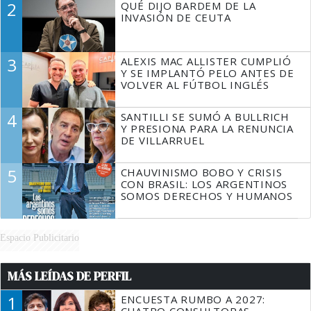
2
QUÉ DIJO BARDEM DE LA
TIENE QUE HACER"
INVASIÓN DE CEUTA
3
ALEXIS MAC ALLISTER CUMPLIÓ
Y SE IMPLANTÓ PELO ANTES DE
VOLVER AL FÚTBOL INGLÉS
4
SANTILLI SE SUMÓ A BULLRICH
Y PRESIONA PARA LA RENUNCIA
DE VILLARRUEL
5
CHAUVINISMO BOBO Y CRISIS
CON BRASIL: LOS ARGENTINOS
SOMOS DERECHOS Y HUMANOS
Espacio Publicitario
MÁS LEÍDAS DE PERFIL
1
ENCUESTA RUMBO A 2027:
CUATRO CONSULTORAS