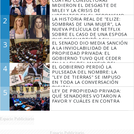
MIDIERON EL DESGASTE DE
MILEI Y LA CRISIS DE
LIDERAZGO EN EL PERONISMO
2
LA HISTORIA REAL DE "ELIZE:
SOMBRAS DE UNA MUJER", LA
NUEVA PELÍCULA DE NETFLIX
SOBRE EL CASO DE UNA ESPOSA
QUE DESCUARTIZÓ A SU
3
EL SENADO DIO MEDIA SANCIÓN
MARIDO
A LA INVIOLABILIDAD DE LA
PROPIEDAD PRIVADA: EL
GOBIERNO TUVO QUE CEDER
EN LA LEY DEL MANEJO DEL
4
EL GOBIERNO PERDIÓ LA
FUEGO
PULSEADA DEL NOMBRE: LA
"LEY DE TIERRAS" SE IMPUSO
EN TODA LA CONVERSACIÓN
DIGITAL
5
LEY DE PROPIEDAD PRIVADA:
QUÉ SENADORES VOTARON A
FAVOR Y CUÁLES EN CONTRA
Espacio Publicitario
Espacio Publicitario