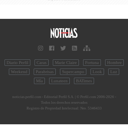
Diario Perfil
Caras
Marie Claire
Fortuna
Hombre
Weekend
Parabrisas
Supercampo
Look
Luz
Mía
Lunateen
BATimes
noticias.perfil.com - Editorial Perfil S.A.
| © Perfil.com 2006-2026 -
Todos los derechos reservados
Registro de Propiedad Intelectual: Nro. 5346433