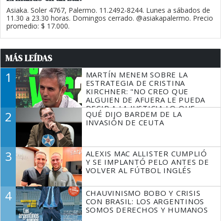
Asiaka. Soler 4767, Palermo. 11.2492-8244. Lunes a sábados de
11.30 a 23.30 horas. Domingos cerrado. @asiakapalermo. Precio
promedio: $ 17.000.
MÁS LEÍDAS
1
MARTÍN MENEM SOBRE LA
ESTRATEGIA DE CRISTINA
KIRCHNER: "NO CREO QUE
ALGUIEN DE AFUERA LE PUEDA
DECIR A LA JUSTICIA LO QUE
2
QUÉ DIJO BARDEM DE LA
TIENE QUE HACER"
INVASIÓN DE CEUTA
3
ALEXIS MAC ALLISTER CUMPLIÓ
Y SE IMPLANTÓ PELO ANTES DE
VOLVER AL FÚTBOL INGLÉS
4
CHAUVINISMO BOBO Y CRISIS
CON BRASIL: LOS ARGENTINOS
SOMOS DERECHOS Y HUMANOS