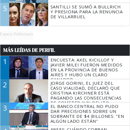
5
SANTILLI SE SUMÓ A BULLRICH
Y PRESIONA PARA LA RENUNCIA
DE VILLARRUEL
Espacio Publicitario
MÁS LEÍDAS DE PERFIL
1
ENCUESTA: AXEL KICILLOF Y
JAVIER MILEI FUERON MEDIDOS
EN LA PROVINCIA DE BUENOS
AIRES Y HUBO UN CLARO
GANADOR
2
JORGE GORINI, EL JUEZ DEL
CASO VIALIDAD, DECLARÓ QUE
CRISTINA KIRCHNER ESTÁ
PAGANDO LAS CONSECUENCIAS
DE COMETER "UN DELITO
3
EL BANCO CENTRAL NO PUDO
COMPROBADO"
DAR PRECISIONES SOBRE UN
SOBRANTE DE $4 BILLONES: "EN
ALGÚN LADO ESTÁN"
ANSES: CUÁNDO COBRAN