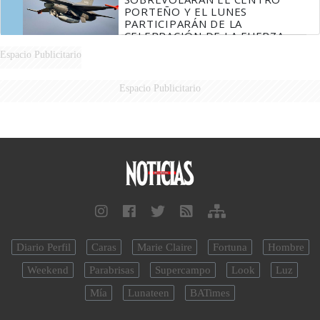
PORTEÑO Y EL LUNES
PARTICIPARÁN DE LA
CELEBRACIÓN DE LA FUERZA
AÉREA
Espacio Publicitario
Espacio Publicitario
Diario Perfil
Caras
Marie Claire
Fortuna
Hombre
Weekend
Parabrisas
Supercampo
Look
Luz
Mía
Lunateen
BATimes