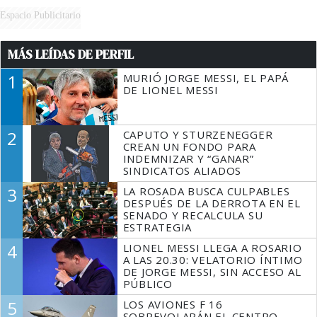
Espacio Publicitario
MÁS LEÍDAS DE PERFIL
1
MURIÓ JORGE MESSI, EL PAPÁ
DE LIONEL MESSI
2
CAPUTO Y STURZENEGGER
CREAN UN FONDO PARA
INDEMNIZAR Y “GANAR”
SINDICATOS ALIADOS
3
LA ROSADA BUSCA CULPABLES
DESPUÉS DE LA DERROTA EN EL
SENADO Y RECALCULA SU
ESTRATEGIA
4
LIONEL MESSI LLEGA A ROSARIO
A LAS 20.30: VELATORIO ÍNTIMO
DE JORGE MESSI, SIN ACCESO AL
PÚBLICO
5
LOS AVIONES F 16
SOBREVOLARÁN EL CENTRO