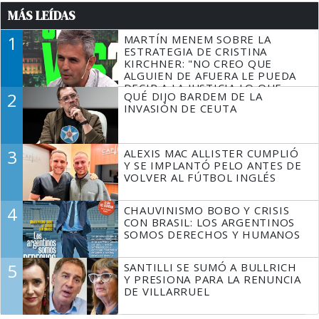
MÁS LEÍDAS
1
MARTÍN MENEM SOBRE LA
ESTRATEGIA DE CRISTINA
KIRCHNER: "NO CREO QUE
ALGUIEN DE AFUERA LE PUEDA
DECIR A LA JUSTICIA LO QUE
2
QUÉ DIJO BARDEM DE LA
TIENE QUE HACER"
INVASIÓN DE CEUTA
3
ALEXIS MAC ALLISTER CUMPLIÓ
Y SE IMPLANTÓ PELO ANTES DE
VOLVER AL FÚTBOL INGLÉS
4
CHAUVINISMO BOBO Y CRISIS
CON BRASIL: LOS ARGENTINOS
SOMOS DERECHOS Y HUMANOS
5
SANTILLI SE SUMÓ A BULLRICH
Y PRESIONA PARA LA RENUNCIA
DE VILLARRUEL