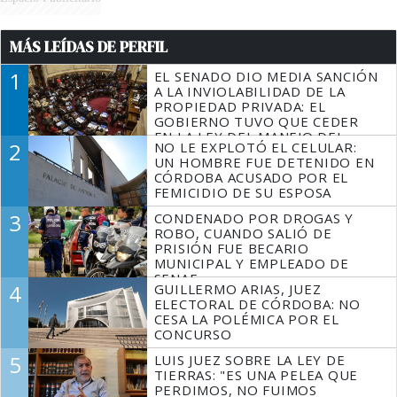
MÁS LEÍDAS DE PERFIL
1
EL SENADO DIO MEDIA SANCIÓN
A LA INVIOLABILIDAD DE LA
PROPIEDAD PRIVADA: EL
GOBIERNO TUVO QUE CEDER
EN LA LEY DEL MANEJO DEL
2
NO LE EXPLOTÓ EL CELULAR:
FUEGO
UN HOMBRE FUE DETENIDO EN
CÓRDOBA ACUSADO POR EL
FEMICIDIO DE SU ESPOSA
3
CONDENADO POR DROGAS Y
ROBO, CUANDO SALIÓ DE
PRISIÓN FUE BECARIO
MUNICIPAL Y EMPLEADO DE
SENAF
4
GUILLERMO ARIAS, JUEZ
ELECTORAL DE CÓRDOBA: NO
CESA LA POLÉMICA POR EL
CONCURSO
5
LUIS JUEZ SOBRE LA LEY DE
TIERRAS: "ES UNA PELEA QUE
PERDIMOS, NO FUIMOS