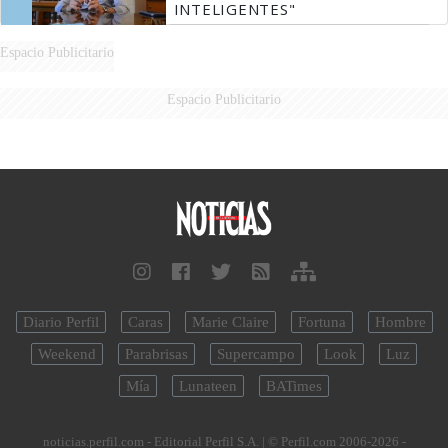
INTELIGENTES"
Espacio Publicitario
Espacio Publicitario
Diario Perfil
Caras
Marie Claire
Fortuna
Hombre
Weekend
Parabrisas
Supercampo
Look
Luz
Mía
Lunateen
BATimes
noticias.perfil.com - Editorial Perfil S.A.
| © Perfil.com 2006-2026 -