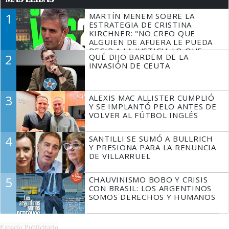
1
MARTÍN MENEM SOBRE LA
ESTRATEGIA DE CRISTINA
KIRCHNER: "NO CREO QUE
ALGUIEN DE AFUERA LE PUEDA
DECIR A LA JUSTICIA LO QUE
2
QUÉ DIJO BARDEM DE LA
TIENE QUE HACER"
INVASIÓN DE CEUTA
3
ALEXIS MAC ALLISTER CUMPLIÓ
Y SE IMPLANTÓ PELO ANTES DE
VOLVER AL FÚTBOL INGLÉS
4
SANTILLI SE SUMÓ A BULLRICH
Y PRESIONA PARA LA RENUNCIA
DE VILLARRUEL
5
CHAUVINISMO BOBO Y CRISIS
CON BRASIL: LOS ARGENTINOS
SOMOS DERECHOS Y HUMANOS
Espacio Publicitario