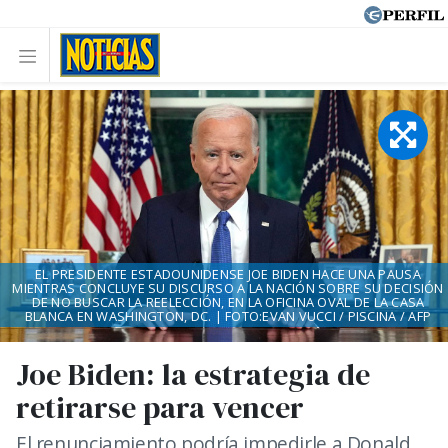
EL PRESIDENTE ESTADOUNIDENSE JOE BIDEN HACE UNA PAUSA
MIENTRAS CONCLUYE SU DISCURSO A LA NACIÓN SOBRE SU DECISIÓN
DE NO BUSCAR LA REELECCIÓN, EN LA OFICINA OVAL DE LA CASA
BLANCA EN WASHINGTON, DC. | FOTO:EVAN VUCCI / PISCINA / AFP
Joe Biden: la estrategia de
retirarse para vencer
El renunciamiento podría impedirle a Donald