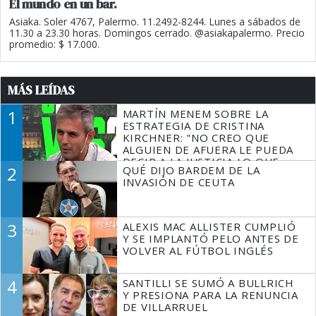
El mundo en un bar.
Asiaka. Soler 4767, Palermo. 11.2492-8244. Lunes a sábados de
11.30 a 23.30 horas. Domingos cerrado. @asiakapalermo. Precio
promedio: $ 17.000.
MÁS LEÍDAS
1
MARTÍN MENEM SOBRE LA
ESTRATEGIA DE CRISTINA
KIRCHNER: "NO CREO QUE
ALGUIEN DE AFUERA LE PUEDA
DECIR A LA JUSTICIA LO QUE
2
QUÉ DIJO BARDEM DE LA
TIENE QUE HACER"
INVASIÓN DE CEUTA
3
ALEXIS MAC ALLISTER CUMPLIÓ
Y SE IMPLANTÓ PELO ANTES DE
VOLVER AL FÚTBOL INGLÉS
4
SANTILLI SE SUMÓ A BULLRICH
Y PRESIONA PARA LA RENUNCIA
DE VILLARRUEL