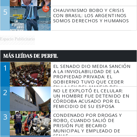
5
CHAUVINISMO BOBO Y CRISIS
CON BRASIL: LOS ARGENTINOS
SOMOS DERECHOS Y HUMANOS
Espacio Publicitario
MÁS LEÍDAS DE PERFIL
1
EL SENADO DIO MEDIA SANCIÓN
A LA INVIOLABILIDAD DE LA
PROPIEDAD PRIVADA: EL
GOBIERNO TUVO QUE CEDER
EN LA LEY DEL MANEJO DEL
2
NO LE EXPLOTÓ EL CELULAR:
FUEGO
UN HOMBRE FUE DETENIDO EN
CÓRDOBA ACUSADO POR EL
FEMICIDIO DE SU ESPOSA
3
CONDENADO POR DROGAS Y
ROBO, CUANDO SALIÓ DE
PRISIÓN FUE BECARIO
MUNICIPAL Y EMPLEADO DE
SENAF