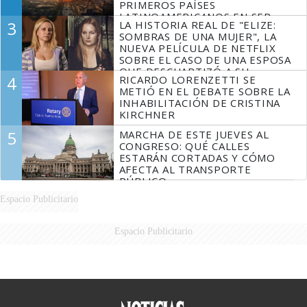
PRIMEROS PAÍSES
LATINOAMERICANOS EN SER
3
LA HISTORIA REAL DE "ELIZE:
DERROTADOS
SOMBRAS DE UNA MUJER", LA
NUEVA PELÍCULA DE NETFLIX
SOBRE EL CASO DE UNA ESPOSA
QUE DESCUARTIZÓ A SU
4
RICARDO LORENZETTI SE
MARIDO
METIÓ EN EL DEBATE SOBRE LA
INHABILITACIÓN DE CRISTINA
KIRCHNER
5
MARCHA DE ESTE JUEVES AL
CONGRESO: QUÉ CALLES
ESTARÁN CORTADAS Y CÓMO
AFECTA AL TRANSPORTE
PÚBLICO
Espacio Publicitario
Espacio Publicitario