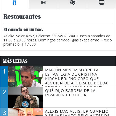
Restaurantes
El mundo en un bar.
Asiaka. Soler 4767, Palermo. 11.2492-8244. Lunes a sábados de
11.30 a 23.30 horas. Domingos cerrado. @asiakapalermo. Precio
promedio: $ 17.000.
MÁS LEÍDAS
1
MARTÍN MENEM SOBRE LA
ESTRATEGIA DE CRISTINA
KIRCHNER: "NO CREO QUE
ALGUIEN DE AFUERA LE PUEDA
DECIR A LA JUSTICIA LO QUE
2
QUÉ DIJO BARDEM DE LA
TIENE QUE HACER"
INVASIÓN DE CEUTA
3
ALEXIS MAC ALLISTER CUMPLIÓ
Y SE IMPLANTÓ PELO ANTES DE