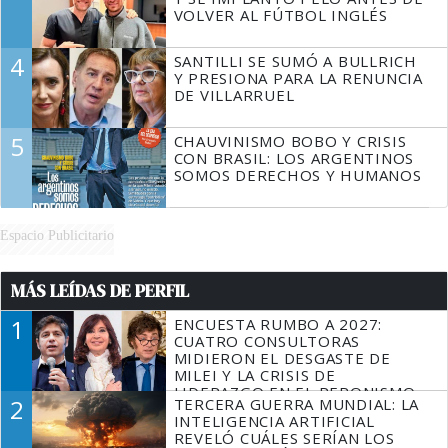
VOLVER AL FÚTBOL INGLÉS
4
SANTILLI SE SUMÓ A BULLRICH
Y PRESIONA PARA LA RENUNCIA
DE VILLARRUEL
5
CHAUVINISMO BOBO Y CRISIS
CON BRASIL: LOS ARGENTINOS
SOMOS DERECHOS Y HUMANOS
Espacio Publicitario
MÁS LEÍDAS DE PERFIL
1
ENCUESTA RUMBO A 2027:
CUATRO CONSULTORAS
MIDIERON EL DESGASTE DE
MILEI Y LA CRISIS DE
LIDERAZGO EN EL PERONISMO
2
TERCERA GUERRA MUNDIAL: LA
INTELIGENCIA ARTIFICIAL
REVELÓ CUÁLES SERÍAN LOS