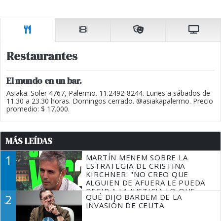
Restaurantes
El mundo en un bar.
Asiaka. Soler 4767, Palermo. 11.2492-8244. Lunes a sábados de
11.30 a 23.30 horas. Domingos cerrado. @asiakapalermo. Precio
promedio: $ 17.000.
MÁS LEÍDAS
1
MARTÍN MENEM SOBRE LA
ESTRATEGIA DE CRISTINA
KIRCHNER: "NO CREO QUE
ALGUIEN DE AFUERA LE PUEDA
DECIR A LA JUSTICIA LO QUE
2
QUÉ DIJO BARDEM DE LA
TIENE QUE HACER"
INVASIÓN DE CEUTA