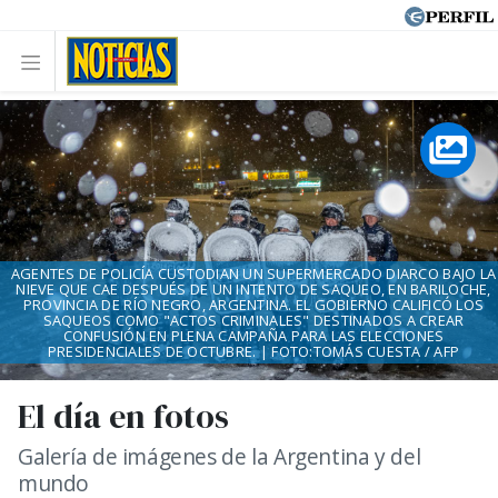
AGENTES DE POLICÍA CUSTODIAN UN SUPERMERCADO DIARCO BAJO LA
NIEVE QUE CAE DESPUÉS DE UN INTENTO DE SAQUEO, EN BARILOCHE,
PROVINCIA DE RÍO NEGRO, ARGENTINA. EL GOBIERNO CALIFICÓ LOS
SAQUEOS COMO "ACTOS CRIMINALES" DESTINADOS A CREAR
CONFUSIÓN EN PLENA CAMPAÑA PARA LAS ELECCIONES
PRESIDENCIALES DE OCTUBRE. | FOTO:TOMÁS CUESTA / AFP
El día en fotos
Galería de imágenes de la Argentina y del
mundo