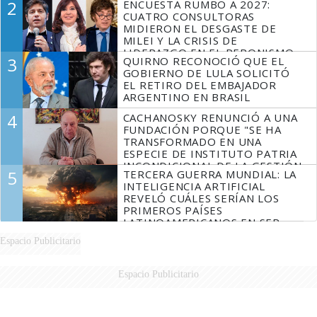
2
ENCUESTA RUMBO A 2027:
CUATRO CONSULTORAS
MIDIERON EL DESGASTE DE
MILEI Y LA CRISIS DE
LIDERAZGO EN EL PERONISMO
3
QUIRNO RECONOCIÓ QUE EL
GOBIERNO DE LULA SOLICITÓ
EL RETIRO DEL EMBAJADOR
ARGENTINO EN BRASIL
4
CACHANOSKY RENUNCIÓ A UNA
FUNDACIÓN PORQUE "SE HA
TRANSFORMADO EN UNA
ESPECIE DE INSTITUTO PATRIA
INCONDICIONAL DE LA GESTIÓN
5
TERCERA GUERRA MUNDIAL: LA
DE MILEI"
INTELIGENCIA ARTIFICIAL
REVELÓ CUÁLES SERÍAN LOS
PRIMEROS PAÍSES
LATINOAMERICANOS EN SER
DERROTADOS
Espacio Publicitario
Espacio Publicitario