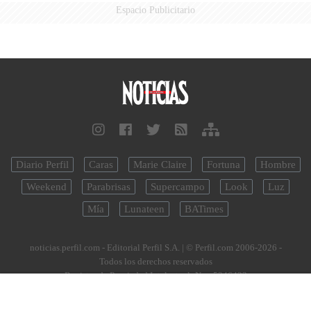
Espacio Publicitario
Diario Perfil
Caras
Marie Claire
Fortuna
Hombre
Weekend
Parabrisas
Supercampo
Look
Luz
Mía
Lunateen
BATimes
noticias.perfil.com - Editorial Perfil S.A.
| © Perfil.com 2006-2026 -
Todos los derechos reservados
Registro de Propiedad Intelectual: Nro. 5346433