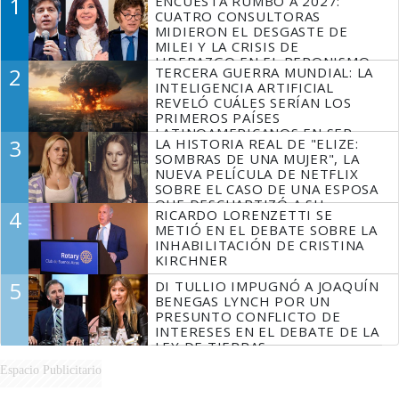
1
ENCUESTA RUMBO A 2027:
CUATRO CONSULTORAS
MIDIERON EL DESGASTE DE
MILEI Y LA CRISIS DE
LIDERAZGO EN EL PERONISMO
2
TERCERA GUERRA MUNDIAL: LA
INTELIGENCIA ARTIFICIAL
REVELÓ CUÁLES SERÍAN LOS
PRIMEROS PAÍSES
LATINOAMERICANOS EN SER
3
LA HISTORIA REAL DE "ELIZE:
DERROTADOS
SOMBRAS DE UNA MUJER", LA
NUEVA PELÍCULA DE NETFLIX
SOBRE EL CASO DE UNA ESPOSA
QUE DESCUARTIZÓ A SU
4
RICARDO LORENZETTI SE
MARIDO
METIÓ EN EL DEBATE SOBRE LA
INHABILITACIÓN DE CRISTINA
KIRCHNER
5
DI TULLIO IMPUGNÓ A JOAQUÍN
BENEGAS LYNCH POR UN
PRESUNTO CONFLICTO DE
INTERESES EN EL DEBATE DE LA
LEY DE TIERRAS
Espacio Publicitario