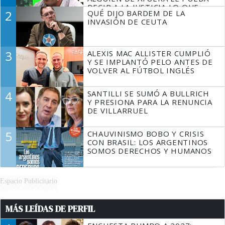
DECIR A LA JUSTICIA LO QUE
2
QUÉ DIJO BARDEM DE LA
TIENE QUE HACER"
INVASIÓN DE CEUTA
3
ALEXIS MAC ALLISTER CUMPLIÓ
Y SE IMPLANTÓ PELO ANTES DE
VOLVER AL FÚTBOL INGLÉS
4
SANTILLI SE SUMÓ A BULLRICH
Y PRESIONA PARA LA RENUNCIA
DE VILLARRUEL
5
CHAUVINISMO BOBO Y CRISIS
CON BRASIL: LOS ARGENTINOS
SOMOS DERECHOS Y HUMANOS
Espacio Publicitario
MÁS LEÍDAS DE PERFIL