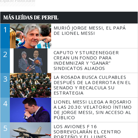
Espacio Publicitario
MÁS LEÍDAS DE PERFIL
1
MURIÓ JORGE MESSI, EL PAPÁ
DE LIONEL MESSI
2
CAPUTO Y STURZENEGGER
CREAN UN FONDO PARA
INDEMNIZAR Y “GANAR”
SINDICATOS ALIADOS
3
LA ROSADA BUSCA CULPABLES
DESPUÉS DE LA DERROTA EN EL
SENADO Y RECALCULA SU
ESTRATEGIA
4
LIONEL MESSI LLEGA A ROSARIO
A LAS 20.30: VELATORIO ÍNTIMO
DE JORGE MESSI, SIN ACCESO AL
PÚBLICO
5
LOS AVIONES F 16
SOBREVOLARÁN EL CENTRO
PORTEÑO Y EL LUNES