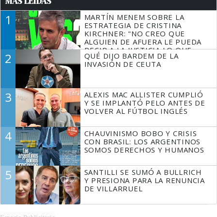
MÁS LEÍDAS
1
MARTÍN MENEM SOBRE LA
ESTRATEGIA DE CRISTINA
KIRCHNER: "NO CREO QUE
ALGUIEN DE AFUERA LE PUEDA
DECIR A LA JUSTICIA LO QUE
2
QUÉ DIJO BARDEM DE LA
TIENE QUE HACER"
INVASIÓN DE CEUTA
3
ALEXIS MAC ALLISTER CUMPLIÓ
Y SE IMPLANTÓ PELO ANTES DE
VOLVER AL FÚTBOL INGLÉS
4
CHAUVINISMO BOBO Y CRISIS
CON BRASIL: LOS ARGENTINOS
SOMOS DERECHOS Y HUMANOS
5
SANTILLI SE SUMÓ A BULLRICH
Y PRESIONA PARA LA RENUNCIA
DE VILLARRUEL