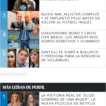
3
ALEXIS MAC ALLISTER CUMPLIÓ
Y SE IMPLANTÓ PELO ANTES DE
VOLVER AL FÚTBOL INGLÉS
4
CHAUVINISMO BOBO Y CRISIS
CON BRASIL: LOS ARGENTINOS
SOMOS DERECHOS Y HUMANOS
5
SANTILLI SE SUMÓ A BULLRICH
Y PRESIONA PARA LA RENUNCIA
DE VILLARRUEL
Espacio Publicitario
MÁS LEÍDAS DE PERFIL
1
LA HISTORIA REAL DE "ELIZE:
SOMBRAS DE UNA MUJER", LA
NUEVA PELÍCULA DE NETFLIX