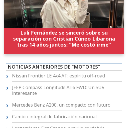
Luli Fernández se sinceró sobre su
separación con Cristian Cúneo Libarona
tras 14 años juntos: “Me costó irme”
NOTICIAS ANTERIORES DE "MOTORES"
Nissan Frontier LE 4x4 AT: espíritu off-road
JEEP Compass Longitude AT6 FWD: Un SUV
interesante
Mercedes Benz A200, un compacto con futuro
Cambio integral de fabricación nacional