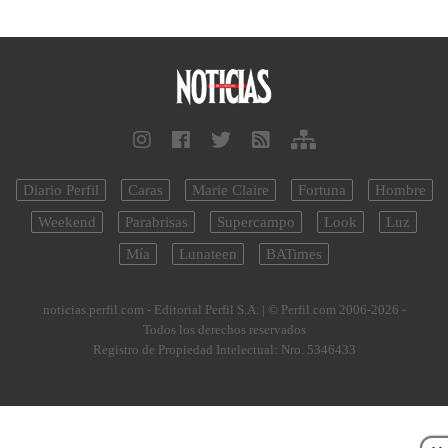
Diario Perfil
Caras
Marie Claire
Fortuna
Hombre
Weekend
Parabrisas
Supercampo
Look
Luz
Mía
Lunateen
BATimes
noticias.perfil.com - Editorial Perfil S.A.
| © Perfil.com 2006-2026 -
Todos los derechos reservados
Registro de Propiedad Intelectual: Nro. 5346433