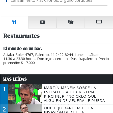
Lanzamiento Fiat Cronos: orgullo cordobés
Restaurantes
El mundo en un bar.
Asiaka. Soler 4767, Palermo. 11.2492-8244. Lunes a sábados de
11.30 a 23.30 horas. Domingos cerrado. @asiakapalermo. Precio
promedio: $ 17.000.
MÁS LEÍDAS
1
MARTÍN MENEM SOBRE LA
ESTRATEGIA DE CRISTINA
KIRCHNER: "NO CREO QUE
ALGUIEN DE AFUERA LE PUEDA
DECIR A LA JUSTICIA LO QUE
2
QUÉ DIJO BARDEM DE LA
TIENE QUE HACER"
INVASIÓN DE CEUTA