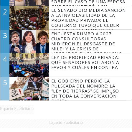
SOBRE EL CASO DE UNA ESPOSA
QUE DESCUARTIZÓ A SU
2
EL SENADO DIO MEDIA SANCIÓN
MARIDO
A LA INVIOLABILIDAD DE LA
PROPIEDAD PRIVADA: EL
GOBIERNO TUVO QUE CEDER
EN LA LEY DEL MANEJO DEL
3
ENCUESTA RUMBO A 2027:
FUEGO
CUATRO CONSULTORAS
MIDIERON EL DESGASTE DE
MILEI Y LA CRISIS DE
LIDERAZGO EN EL PERONISMO
4
LEY DE PROPIEDAD PRIVADA:
QUÉ SENADORES VOTARON A
FAVOR Y CUÁLES EN CONTRA
5
EL GOBIERNO PERDIÓ LA
PULSEADA DEL NOMBRE: LA
"LEY DE TIERRAS" SE IMPUSO
EN TODA LA CONVERSACIÓN
DIGITAL
Espacio Publicitario
Espacio Publicitario