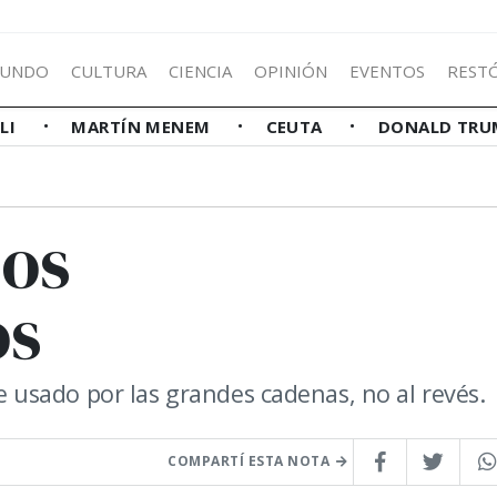
UNDO
CULTURA
CIENCIA
OPINIÓN
EVENTOS
REST
LLI
MARTÍN MENEM
CEUTA
DONALD TRU
los
os
usado por las grandes cadenas, no al revés.
COMPARTÍ ESTA NOTA