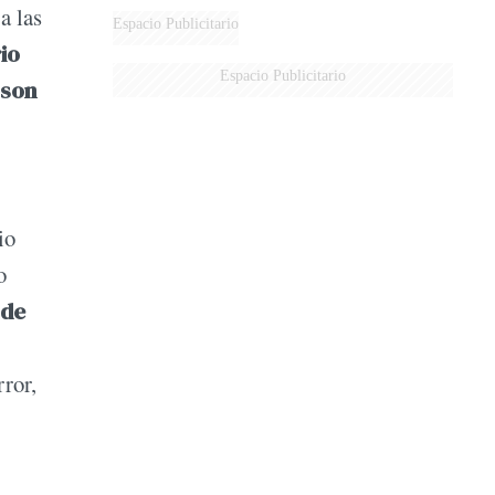
a las
Espacio Publicitario
io
Espacio Publicitario
 son
io
o
 de
ror,