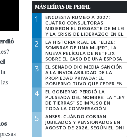
MÁS LEÍDAS DE PERFIL
1
ENCUESTA RUMBO A 2027:
CUATRO CONSULTORAS
MIDIERON EL DESGASTE DE MILEI
Y LA CRISIS DE LIDERAZGO EN EL
PERONISMO
erdió
2
LA HISTORIA REAL DE "ELIZE:
SOMBRAS DE UNA MUJER", LA
les?
NUEVA PELÍCULA DE NETFLIX
SOBRE EL CASO DE UNA ESPOSA
el
QUE DESCUARTIZÓ A SU
3
EL SENADO DIO MEDIA SANCIÓN
MARIDO
la
A LA INVIOLABILIDAD DE LA
PROPIEDAD PRIVADA: EL
 las
GOBIERNO TUVO QUE CEDER EN
LA LEY DEL MANEJO DEL FUEGO
4
EL GOBIERNO PERDIÓ LA
PULSEADA DEL NOMBRE: LA "LEY
DE TIERRAS" SE IMPUSO EN
TODA LA CONVERSACIÓN
DIGITAL
5
ANSES: CUÁNDO COBRAN
JUBILADOS Y PENSIONADOS EN
ios
AGOSTO DE 2026, SEGÚN EL DNI
mpresas