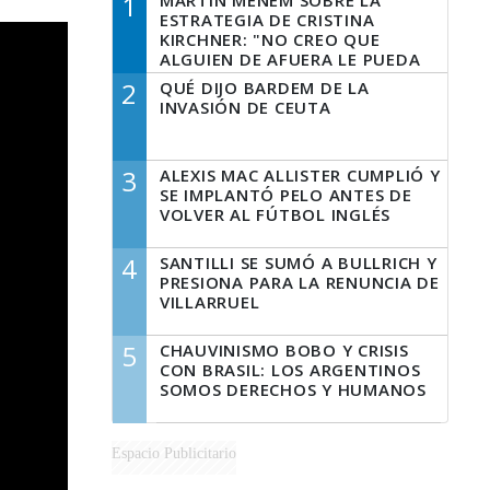
1
MARTÍN MENEM SOBRE LA
ESTRATEGIA DE CRISTINA
KIRCHNER: "NO CREO QUE
ALGUIEN DE AFUERA LE PUEDA
DECIR A LA JUSTICIA LO QUE
2
QUÉ DIJO BARDEM DE LA
TIENE QUE HACER"
INVASIÓN DE CEUTA
3
ALEXIS MAC ALLISTER CUMPLIÓ Y
SE IMPLANTÓ PELO ANTES DE
VOLVER AL FÚTBOL INGLÉS
4
SANTILLI SE SUMÓ A BULLRICH Y
PRESIONA PARA LA RENUNCIA DE
VILLARRUEL
5
CHAUVINISMO BOBO Y CRISIS
CON BRASIL: LOS ARGENTINOS
SOMOS DERECHOS Y HUMANOS
Espacio Publicitario