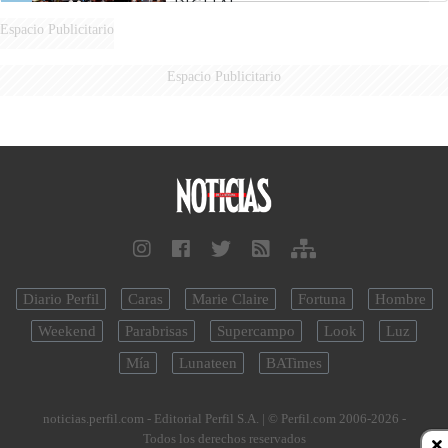
DIGITAL
Espacio Publicitario
Espacio Publicitario
Diario Perfil
Caras
Marie Claire
Fortuna
Hombre
Weekend
Parabrisas
Supercampo
Look
Luz
Mía
Lunateen
BATimes
noticias.perfil.com - Editorial Perfil S.A.
| © Perfil.com 2006-2026 -
Todos los derechos reservados