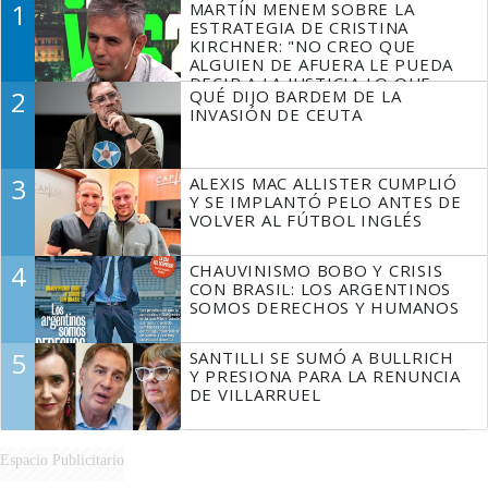
1
MARTÍN MENEM SOBRE LA
ESTRATEGIA DE CRISTINA
KIRCHNER: "NO CREO QUE
ALGUIEN DE AFUERA LE PUEDA
DECIR A LA JUSTICIA LO QUE
2
QUÉ DIJO BARDEM DE LA
TIENE QUE HACER"
INVASIÓN DE CEUTA
3
ALEXIS MAC ALLISTER CUMPLIÓ
Y SE IMPLANTÓ PELO ANTES DE
VOLVER AL FÚTBOL INGLÉS
4
CHAUVINISMO BOBO Y CRISIS
CON BRASIL: LOS ARGENTINOS
SOMOS DERECHOS Y HUMANOS
5
SANTILLI SE SUMÓ A BULLRICH
Y PRESIONA PARA LA RENUNCIA
DE VILLARRUEL
Espacio Publicitario