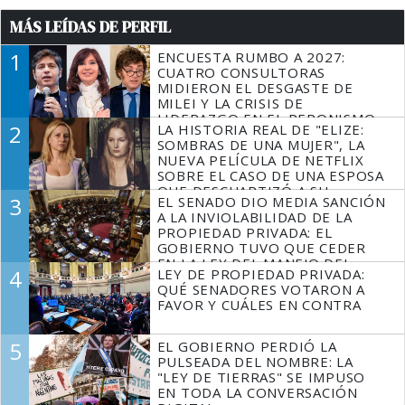
MÁS LEÍDAS DE PERFIL
1
ENCUESTA RUMBO A 2027:
CUATRO CONSULTORAS
MIDIERON EL DESGASTE DE
MILEI Y LA CRISIS DE
LIDERAZGO EN EL PERONISMO
2
LA HISTORIA REAL DE "ELIZE:
SOMBRAS DE UNA MUJER", LA
NUEVA PELÍCULA DE NETFLIX
SOBRE EL CASO DE UNA ESPOSA
QUE DESCUARTIZÓ A SU
3
EL SENADO DIO MEDIA SANCIÓN
MARIDO
A LA INVIOLABILIDAD DE LA
PROPIEDAD PRIVADA: EL
GOBIERNO TUVO QUE CEDER
EN LA LEY DEL MANEJO DEL
4
LEY DE PROPIEDAD PRIVADA:
FUEGO
QUÉ SENADORES VOTARON A
FAVOR Y CUÁLES EN CONTRA
5
EL GOBIERNO PERDIÓ LA
PULSEADA DEL NOMBRE: LA
"LEY DE TIERRAS" SE IMPUSO
EN TODA LA CONVERSACIÓN