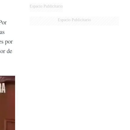
DERROTADOS
Espacio Publicitario
Espacio Publicitario
Por
as
es por
dor de