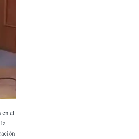
 en el
 la
icación