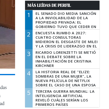
MÁS LEÍDAS DE PERFIL
1
EL SENADO DIO MEDIA SANCIÓN
A LA INVIOLABILIDAD DE LA
PROPIEDAD PRIVADA: EL
GOBIERNO TUVO QUE CEDER EN
LA LEY DEL MANEJO DEL FUEGO
2
ENCUESTA RUMBO A 2027:
CUATRO CONSULTORAS
MIDIERON EL DESGASTE DE MILEI
Y LA CRISIS DE LIDERAZGO EN EL
PERONISMO
3
RICARDO LORENZETTI SE METIÓ
EN EL DEBATE SOBRE LA
INHABILITACIÓN DE CRISTINA
KIRCHNER
4
LA HISTORIA REAL DE "ELIZE:
SOMBRAS DE UNA MUJER", LA
NUEVA PELÍCULA DE NETFLIX
SOBRE EL CASO DE UNA ESPOSA
adas
QUE DESCUARTIZÓ A SU
5
TERCERA GUERRA MUNDIAL: LA
MARIDO
a
INTELIGENCIA ARTIFICIAL
REVELÓ CUÁLES SERÍAN LOS
dad
PRIMEROS PAÍSES
LATINOAMERICANOS EN SER