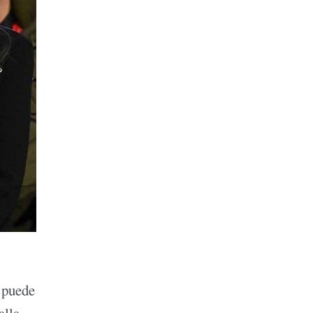
e puede
alla