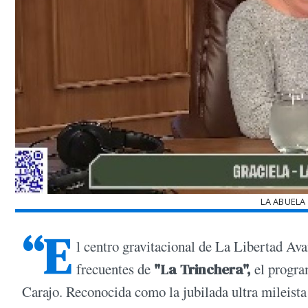
LA ABUELA
“E
l centro gravitacional de La Libertad Ava
frecuentes de
"La Trinchera",
el progra
Carajo. Reconocida como la jubilada ultra mileista