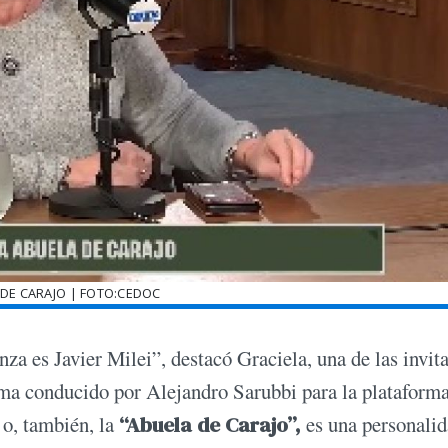
 DE CARAJO | FOTO:CEDOC
nza es Javier Milei”, destacó Graciela, una de las invit
ma conducido por Alejandro Sarubbi para la plataform
 o, también, la
“Abuela de Carajo”,
es una personali