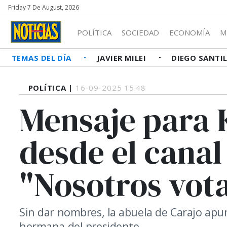
Friday 7 De August, 2026
POLÍTICA
SOCIEDAD
ECONOMÍA
M
TEMAS DEL DÍA
JAVIER MILEI
DIEGO SANTI
POLÍTICA |
16-09-2025 15:48
Mensaje para 
desde el canal
"Nosotros vot
Sin dar nombres, la abuela de Carajo apun
hermana del presidente.