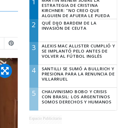
1
MARTÍN MENEM SOBRE LA
ESTRATEGIA DE CRISTINA
KIRCHNER: "NO CREO QUE
ALGUIEN DE AFUERA LE PUEDA
DECIR A LA JUSTICIA LO QUE
2
QUÉ DIJO BARDEM DE LA
TIENE QUE HACER"
INVASIÓN DE CEUTA
3
ALEXIS MAC ALLISTER CUMPLIÓ Y
SE IMPLANTÓ PELO ANTES DE
VOLVER AL FÚTBOL INGLÉS
4
SANTILLI SE SUMÓ A BULLRICH Y
PRESIONA PARA LA RENUNCIA DE
VILLARRUEL
5
CHAUVINISMO BOBO Y CRISIS
CON BRASIL: LOS ARGENTINOS
SOMOS DERECHOS Y HUMANOS
Espacio Publicitario