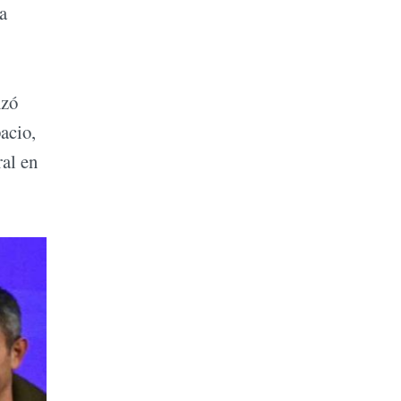
a
nzó
acio,
ral en