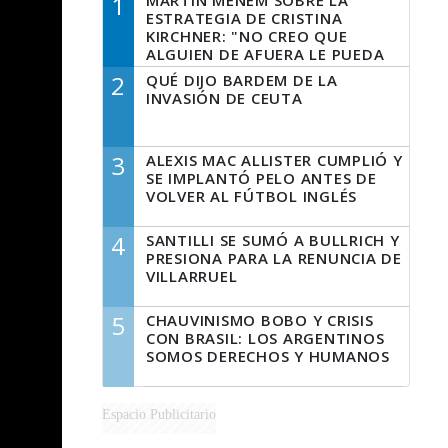
1
MARTÍN MENEM SOBRE LA
ESTRATEGIA DE CRISTINA
KIRCHNER: "NO CREO QUE
ALGUIEN DE AFUERA LE PUEDA
DECIR A LA JUSTICIA LO QUE
2
QUÉ DIJO BARDEM DE LA
TIENE QUE HACER"
INVASIÓN DE CEUTA
3
ALEXIS MAC ALLISTER CUMPLIÓ Y
SE IMPLANTÓ PELO ANTES DE
VOLVER AL FÚTBOL INGLÉS
4
SANTILLI SE SUMÓ A BULLRICH Y
PRESIONA PARA LA RENUNCIA DE
VILLARRUEL
5
CHAUVINISMO BOBO Y CRISIS
CON BRASIL: LOS ARGENTINOS
SOMOS DERECHOS Y HUMANOS
Espacio Publicitario