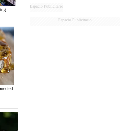
DE MILEI"
Espacio Publicitario
Espacio Publicitario