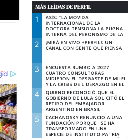
MÁS LEÍDAS DE PERFIL
1
ASÍS: "LA MOVIDA
INTERNACIONAL DE LA
DOCTORA TENSIONA LA PUGNA
INTERNA DEL PERONISMO DE LA
PROVINCIA DEL PECADO"
2
¡MIRÁ EN VIVO +PERFIL!: UN
CANAL CON GENTE QUE PIENSA
3
ENCUESTA RUMBO A 2027:
CUATRO CONSULTORAS
MIDIERON EL DESGASTE DE MILEI
Y LA CRISIS DE LIDERAZGO EN EL
PERONISMO
4
QUIRNO RECONOCIÓ QUE EL
GOBIERNO DE LULA SOLICITÓ EL
RETIRO DEL EMBAJADOR
ARGENTINO EN BRASIL
5
CACHANOSKY RENUNCIÓ A UNA
FUNDACIÓN PORQUE "SE HA
TRANSFORMADO EN UNA
ESPECIE DE INSTITUTO PATRIA
INCONDICIONAL DE LA GESTIÓN