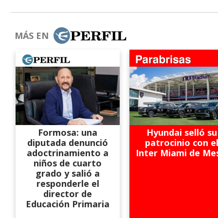
MÁS EN
Formosa: una
Hyundai selló su
diputada denunció
patrocinio con e
adoctrinamiento a
Inter Miami de Me
niños de cuarto
grado y salió a
responderle el
director de
Educación Primaria