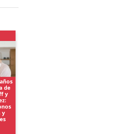
eaños
ja de
f y
ez:
onos
 y
hes