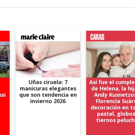
Uñas ciruela: 7
Así fue el cumpl
l
manicuras elegantes
de Helena, la hi
ssi
que son tendencia en
Andy Kusnetzof
invierno 2026
Florencia Suár
decoración en t
pastel, globos
tiernos peluc