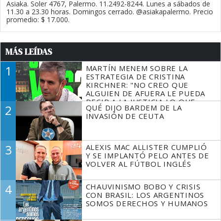
Asiaka. Soler 4767, Palermo. 11.2492-8244. Lunes a sábados de
11.30 a 23.30 horas. Domingos cerrado. @asiakapalermo. Precio
promedio: $ 17.000.
MÁS LEÍDAS
1
MARTÍN MENEM SOBRE LA
ESTRATEGIA DE CRISTINA
KIRCHNER: "NO CREO QUE
ALGUIEN DE AFUERA LE PUEDA
DECIR A LA JUSTICIA LO QUE
2
QUÉ DIJO BARDEM DE LA
TIENE QUE HACER"
INVASIÓN DE CEUTA
3
ALEXIS MAC ALLISTER CUMPLIÓ
Y SE IMPLANTÓ PELO ANTES DE
VOLVER AL FÚTBOL INGLÉS
4
CHAUVINISMO BOBO Y CRISIS
CON BRASIL: LOS ARGENTINOS
SOMOS DERECHOS Y HUMANOS