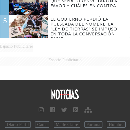
QUÉ SENADORES VOTARON A
FAVOR Y CUÁLES EN CONTRA
5
EL GOBIERNO PERDIÓ LA
PULSEADA DEL NOMBRE: LA
"LEY DE TIERRAS" SE IMPUSO
EN TODA LA CONVERSACIÓN
DIGITAL
Espacio Publicitario
Espacio Publicitario
Diario Perfil
Caras
Marie Claire
Fortuna
Hombre