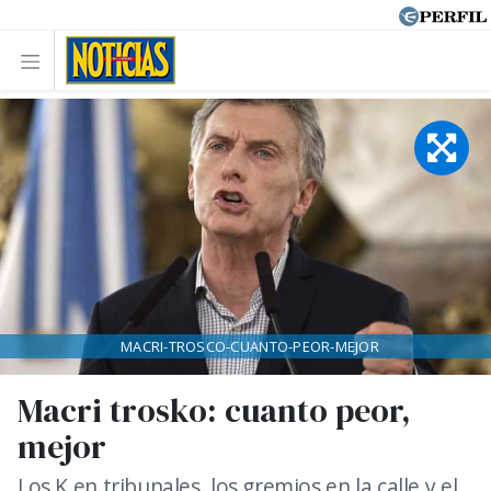
MACRI-TROSCO-CUANTO-PEOR-MEJOR
Macri trosko: cuanto peor,
mejor
Los K en tribunales, los gremios en la calle y el