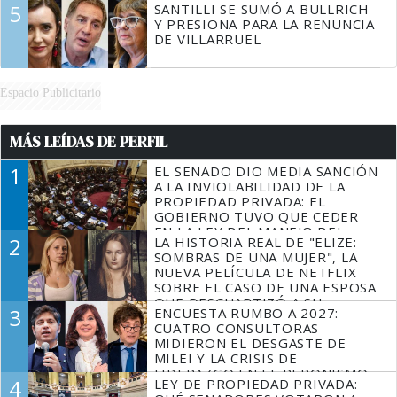
5
SANTILLI SE SUMÓ A BULLRICH
Y PRESIONA PARA LA RENUNCIA
DE VILLARRUEL
Espacio Publicitario
MÁS LEÍDAS DE PERFIL
1
EL SENADO DIO MEDIA SANCIÓN
A LA INVIOLABILIDAD DE LA
PROPIEDAD PRIVADA: EL
GOBIERNO TUVO QUE CEDER
EN LA LEY DEL MANEJO DEL
2
LA HISTORIA REAL DE "ELIZE:
FUEGO
SOMBRAS DE UNA MUJER", LA
NUEVA PELÍCULA DE NETFLIX
SOBRE EL CASO DE UNA ESPOSA
QUE DESCUARTIZÓ A SU
3
ENCUESTA RUMBO A 2027:
MARIDO
CUATRO CONSULTORAS
MIDIERON EL DESGASTE DE
MILEI Y LA CRISIS DE
LIDERAZGO EN EL PERONISMO
4
LEY DE PROPIEDAD PRIVADA: