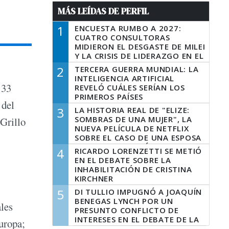
MÁS LEÍDAS DE PERFIL
1
ENCUESTA RUMBO A 2027:
CUATRO CONSULTORAS
MIDIERON EL DESGASTE DE MILEI
Y LA CRISIS DE LIDERAZGO EN EL
PERONISMO
2
TERCERA GUERRA MUNDIAL: LA
INTELIGENCIA ARTIFICIAL
 33
REVELÓ CUÁLES SERÍAN LOS
PRIMEROS PAÍSES
 del
LATINOAMERICANOS EN SER
3
LA HISTORIA REAL DE "ELIZE:
DERROTADOS
SOMBRAS DE UNA MUJER", LA
Grillo
NUEVA PELÍCULA DE NETFLIX
SOBRE EL CASO DE UNA ESPOSA
QUE DESCUARTIZÓ A SU
4
RICARDO LORENZETTI SE METIÓ
MARIDO
EN EL DEBATE SOBRE LA
INHABILITACIÓN DE CRISTINA
KIRCHNER
5
DI TULLIO IMPUGNÓ A JOAQUÍN
BENEGAS LYNCH POR UN
ales
PRESUNTO CONFLICTO DE
INTERESES EN EL DEBATE DE LA
Europa;
LEY DE TIERRAS