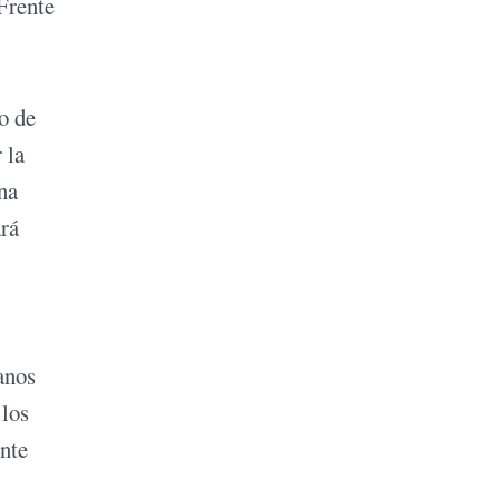
 Frente
o de
 la
na
ará
anos
 los
ente