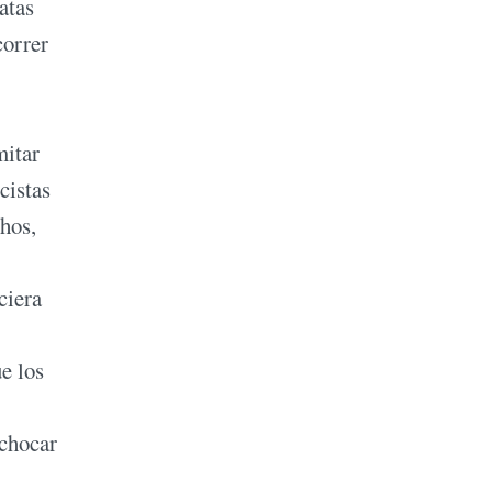
atas
correr
mitar
cistas
chos,
ciera
e los
 chocar