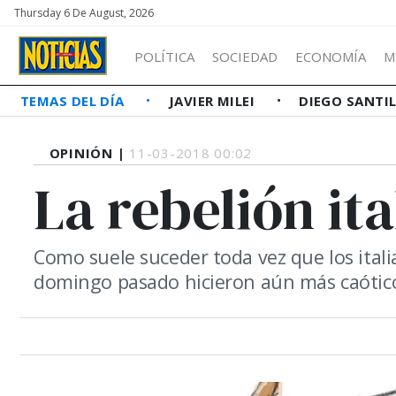
Thursday 6 De August, 2026
POLÍTICA
SOCIEDAD
ECONOMÍA
M
TEMAS DEL DÍA
JAVIER MILEI
DIEGO SANTI
OPINIÓN |
11-03-2018 00:02
La rebelión it
Como suele suceder toda vez que los itali
domingo pasado hicieron aún más caótic