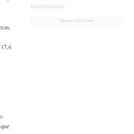
Espacio Publicitario
Espacio Publicitario
ecas,
 17,4
o
 que