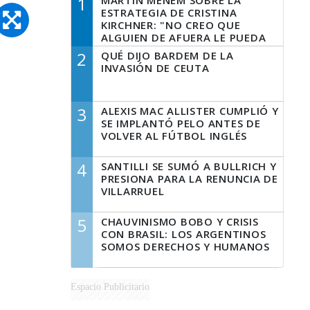
1
MARTÍN MENEM SOBRE LA
ESTRATEGIA DE CRISTINA
KIRCHNER: "NO CREO QUE
ALGUIEN DE AFUERA LE PUEDA
DECIR A LA JUSTICIA LO QUE
2
QUÉ DIJO BARDEM DE LA
TIENE QUE HACER"
INVASIÓN DE CEUTA
3
ALEXIS MAC ALLISTER CUMPLIÓ Y
SE IMPLANTÓ PELO ANTES DE
VOLVER AL FÚTBOL INGLÉS
4
SANTILLI SE SUMÓ A BULLRICH Y
PRESIONA PARA LA RENUNCIA DE
VILLARRUEL
5
CHAUVINISMO BOBO Y CRISIS
CON BRASIL: LOS ARGENTINOS
SOMOS DERECHOS Y HUMANOS
Espacio Publicitario