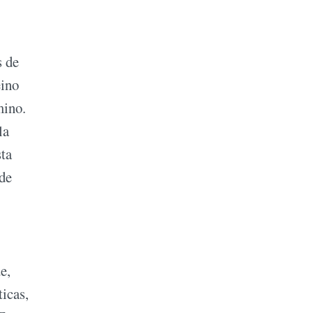
s de
eino
mino.
la
sta
 de
e,
ticas,