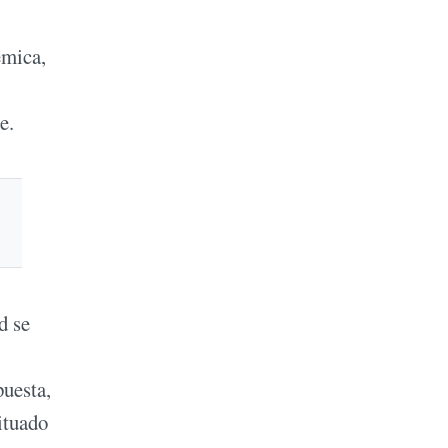
émica,
e.
d se
puesta,
ituado