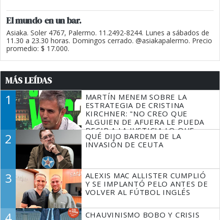
El mundo en un bar.
Asiaka. Soler 4767, Palermo. 11.2492-8244. Lunes a sábados de
11.30 a 23.30 horas. Domingos cerrado. @asiakapalermo. Precio
promedio: $ 17.000.
MÁS LEÍDAS
1
MARTÍN MENEM SOBRE LA
ESTRATEGIA DE CRISTINA
KIRCHNER: "NO CREO QUE
ALGUIEN DE AFUERA LE PUEDA
DECIR A LA JUSTICIA LO QUE
2
QUÉ DIJO BARDEM DE LA
TIENE QUE HACER"
INVASIÓN DE CEUTA
3
ALEXIS MAC ALLISTER CUMPLIÓ
Y SE IMPLANTÓ PELO ANTES DE
VOLVER AL FÚTBOL INGLÉS
4
CHAUVINISMO BOBO Y CRISIS