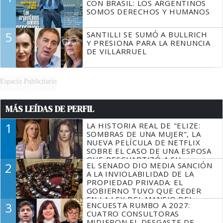
CON BRASIL: LOS ARGENTINOS
SOMOS DERECHOS Y HUMANOS
5
SANTILLI SE SUMÓ A BULLRICH
Y PRESIONA PARA LA RENUNCIA
DE VILLARRUEL
Espacio Publicitario
MÁS LEÍDAS DE PERFIL
1
LA HISTORIA REAL DE "ELIZE:
SOMBRAS DE UNA MUJER", LA
NUEVA PELÍCULA DE NETFLIX
SOBRE EL CASO DE UNA ESPOSA
QUE DESCUARTIZÓ A SU
2
EL SENADO DIO MEDIA SANCIÓN
MARIDO
A LA INVIOLABILIDAD DE LA
PROPIEDAD PRIVADA: EL
GOBIERNO TUVO QUE CEDER
EN LA LEY DEL MANEJO DEL
3
ENCUESTA RUMBO A 2027:
FUEGO
CUATRO CONSULTORAS
MIDIERON EL DESGASTE DE