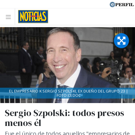
EL EMPRESARIO K SERGIO SZPOLSKI, EX DUEÑO DEL GRUPO 23 |
FOTO:CEDOC
Sergio Szpolski: todos presos
menos él
Fue el único de todos aquellos "empresarios de