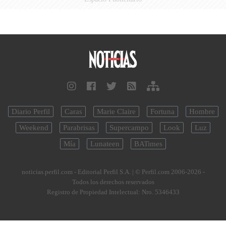
Diario Perfil
Caras
Marie Claire
Fortuna
Hombre
Weekend
Parabrisas
Supercampo
Look
Luz
Mía
Lunateen
BATimes
noticias.perfil.com - Editorial Perfil S.A.
| © Perfil.com 2006-2026 -
Todos los derechos reservados
Registro de Propiedad Intelectual: Nro. 5346433