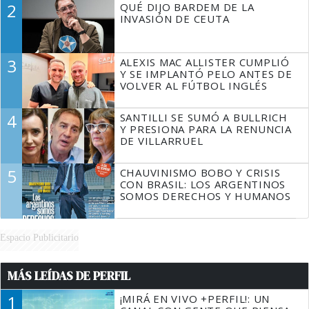
2
QUÉ DIJO BARDEM DE LA
TIENE QUE HACER"
INVASIÓN DE CEUTA
3
ALEXIS MAC ALLISTER CUMPLIÓ
Y SE IMPLANTÓ PELO ANTES DE
VOLVER AL FÚTBOL INGLÉS
4
SANTILLI SE SUMÓ A BULLRICH
Y PRESIONA PARA LA RENUNCIA
DE VILLARRUEL
5
CHAUVINISMO BOBO Y CRISIS
CON BRASIL: LOS ARGENTINOS
SOMOS DERECHOS Y HUMANOS
Espacio Publicitario
MÁS LEÍDAS DE PERFIL
1
¡MIRÁ EN VIVO +PERFIL!: UN