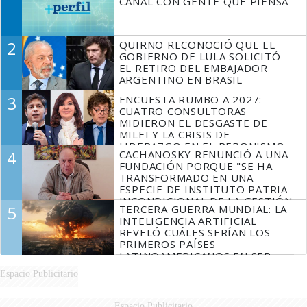
CANAL CON GENTE QUE PIENSA
2
QUIRNO RECONOCIÓ QUE EL
GOBIERNO DE LULA SOLICITÓ
EL RETIRO DEL EMBAJADOR
ARGENTINO EN BRASIL
3
ENCUESTA RUMBO A 2027:
CUATRO CONSULTORAS
MIDIERON EL DESGASTE DE
MILEI Y LA CRISIS DE
LIDERAZGO EN EL PERONISMO
4
CACHANOSKY RENUNCIÓ A UNA
FUNDACIÓN PORQUE "SE HA
TRANSFORMADO EN UNA
ESPECIE DE INSTITUTO PATRIA
INCONDICIONAL DE LA GESTIÓN
5
TERCERA GUERRA MUNDIAL: LA
DE MILEI"
INTELIGENCIA ARTIFICIAL
REVELÓ CUÁLES SERÍAN LOS
PRIMEROS PAÍSES
LATINOAMERICANOS EN SER
DERROTADOS
Espacio Publicitario
Espacio Publicitario