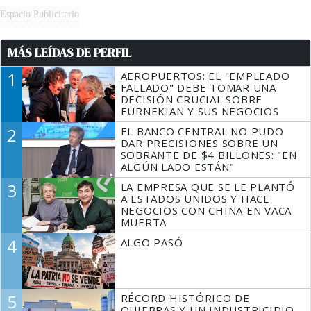
Espacio Publicitario
MÁS LEÍDAS DE PERFIL
1
AEROPUERTOS: EL "EMPLEADO
FALLADO" DEBE TOMAR UNA
DECISIÓN CRUCIAL SOBRE
EURNEKIAN Y SUS NEGOCIOS
2
EL BANCO CENTRAL NO PUDO
DAR PRECISIONES SOBRE UN
SOBRANTE DE $4 BILLONES: "EN
ALGÚN LADO ESTÁN"
3
LA EMPRESA QUE SE LE PLANTÓ
A ESTADOS UNIDOS Y HACE
NEGOCIOS CON CHINA EN VACA
MUERTA
4
ALGO PASÓ
5
RÉCORD HISTÓRICO DE
QUIEBRAS Y UN INDUSTRICIDIO