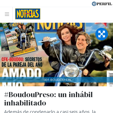
001-BOUDOU-CFK
#BoudouPreso: un inhábil
inhabilitado
Además de condenarlo a casi seis años, la