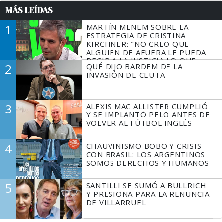
MÁS LEÍDAS
1
MARTÍN MENEM SOBRE LA
ESTRATEGIA DE CRISTINA
KIRCHNER: "NO CREO QUE
ALGUIEN DE AFUERA LE PUEDA
DECIR A LA JUSTICIA LO QUE
2
QUÉ DIJO BARDEM DE LA
TIENE QUE HACER"
INVASIÓN DE CEUTA
3
ALEXIS MAC ALLISTER CUMPLIÓ
Y SE IMPLANTÓ PELO ANTES DE
VOLVER AL FÚTBOL INGLÉS
4
CHAUVINISMO BOBO Y CRISIS
CON BRASIL: LOS ARGENTINOS
SOMOS DERECHOS Y HUMANOS
5
SANTILLI SE SUMÓ A BULLRICH
Y PRESIONA PARA LA RENUNCIA
DE VILLARRUEL