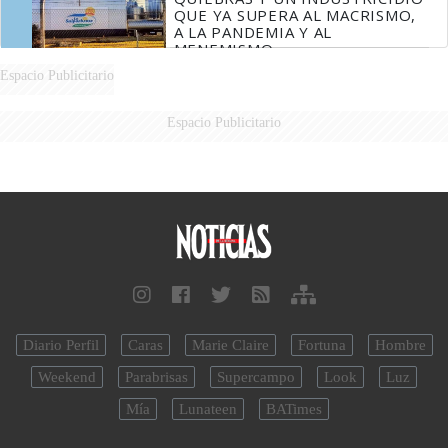
QUE YA SUPERA AL MACRISMO,
A LA PANDEMIA Y AL
MENEMISMO
Espacio Publicitario
Espacio Publicitario
Diario Perfil
Caras
Marie Claire
Fortuna
Hombre
Weekend
Parabrisas
Supercampo
Look
Luz
Mía
Lunateen
BATimes