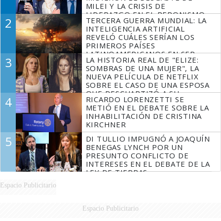
MILEI Y LA CRISIS DE
LIDERAZGO EN EL PERONISMO
2
TERCERA GUERRA MUNDIAL: LA
INTELIGENCIA ARTIFICIAL
REVELÓ CUÁLES SERÍAN LOS
PRIMEROS PAÍSES
LATINOAMERICANOS EN SER
3
LA HISTORIA REAL DE "ELIZE:
DERROTADOS
SOMBRAS DE UNA MUJER", LA
NUEVA PELÍCULA DE NETFLIX
SOBRE EL CASO DE UNA ESPOSA
QUE DESCUARTIZÓ A SU
4
RICARDO LORENZETTI SE
MARIDO
METIÓ EN EL DEBATE SOBRE LA
INHABILITACIÓN DE CRISTINA
KIRCHNER
5
DI TULLIO IMPUGNÓ A JOAQUÍN
BENEGAS LYNCH POR UN
PRESUNTO CONFLICTO DE
INTERESES EN EL DEBATE DE LA
LEY DE TIERRAS
Espacio Publicitario
Espacio Publicitario