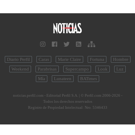
Diario Perfil
Caras
Marie Claire
Fortuna
Hombre
Weekend
Parabrisas
Supercampo
Look
Luz
Mía
Lunateen
BATimes
noticias.perfil.com - Editorial Perfil S.A.
| © Perfil.com 2006-2026 -
Todos los derechos reservados
Registro de Propiedad Intelectual: Nro. 5346433