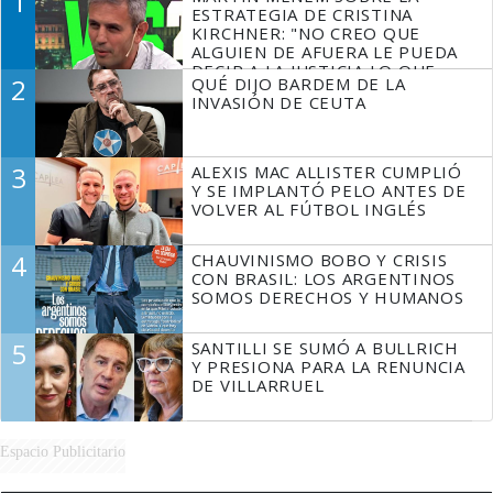
1
ESTRATEGIA DE CRISTINA
KIRCHNER: "NO CREO QUE
ALGUIEN DE AFUERA LE PUEDA
DECIR A LA JUSTICIA LO QUE
2
QUÉ DIJO BARDEM DE LA
TIENE QUE HACER"
INVASIÓN DE CEUTA
3
ALEXIS MAC ALLISTER CUMPLIÓ
Y SE IMPLANTÓ PELO ANTES DE
VOLVER AL FÚTBOL INGLÉS
4
CHAUVINISMO BOBO Y CRISIS
CON BRASIL: LOS ARGENTINOS
SOMOS DERECHOS Y HUMANOS
5
SANTILLI SE SUMÓ A BULLRICH
Y PRESIONA PARA LA RENUNCIA
DE VILLARRUEL
Espacio Publicitario