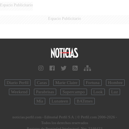
Espacio Publicitario
Espacio Publicitario
Diario Perfil
Caras
Marie Claire
Fortuna
Hombre
Weekend
Parabrisas
Supercampo
Look
Luz
Mía
Lunateen
BATimes
noticias.perfil.com - Editorial Perfil S.A.
| © Perfil.com 2006-2026 -
Todos los derechos reservados
Registro de Propiedad Intelectual: Nro. 5346433