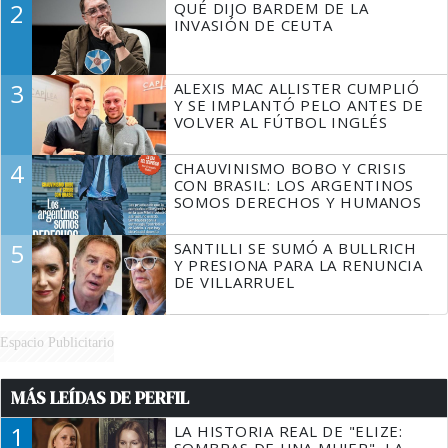
2
QUÉ DIJO BARDEM DE LA
TIENE QUE HACER"
INVASIÓN DE CEUTA
3
ALEXIS MAC ALLISTER CUMPLIÓ
Y SE IMPLANTÓ PELO ANTES DE
VOLVER AL FÚTBOL INGLÉS
4
CHAUVINISMO BOBO Y CRISIS
CON BRASIL: LOS ARGENTINOS
SOMOS DERECHOS Y HUMANOS
5
SANTILLI SE SUMÓ A BULLRICH
Y PRESIONA PARA LA RENUNCIA
DE VILLARRUEL
Espacio Publicitario
MÁS LEÍDAS DE PERFIL
1
LA HISTORIA REAL DE "ELIZE: