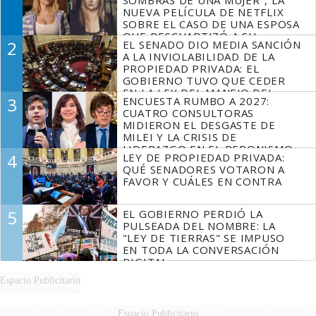
SOMBRAS DE UNA MUJER", LA
NUEVA PELÍCULA DE NETFLIX
SOBRE EL CASO DE UNA ESPOSA
QUE DESCUARTIZÓ A SU
2
EL SENADO DIO MEDIA SANCIÓN
MARIDO
A LA INVIOLABILIDAD DE LA
PROPIEDAD PRIVADA: EL
GOBIERNO TUVO QUE CEDER
EN LA LEY DEL MANEJO DEL
3
ENCUESTA RUMBO A 2027:
FUEGO
CUATRO CONSULTORAS
MIDIERON EL DESGASTE DE
MILEI Y LA CRISIS DE
LIDERAZGO EN EL PERONISMO
4
LEY DE PROPIEDAD PRIVADA:
QUÉ SENADORES VOTARON A
FAVOR Y CUÁLES EN CONTRA
5
EL GOBIERNO PERDIÓ LA
PULSEADA DEL NOMBRE: LA
"LEY DE TIERRAS" SE IMPUSO
EN TODA LA CONVERSACIÓN
DIGITAL
Espacio Publicitario
Espacio Publicitario