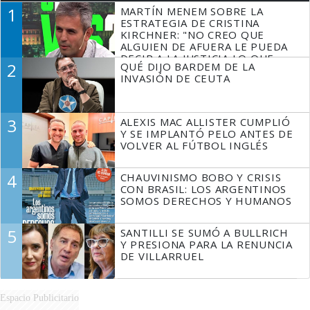
1
MARTÍN MENEM SOBRE LA
ESTRATEGIA DE CRISTINA
KIRCHNER: "NO CREO QUE
ALGUIEN DE AFUERA LE PUEDA
DECIR A LA JUSTICIA LO QUE
2
QUÉ DIJO BARDEM DE LA
TIENE QUE HACER"
INVASIÓN DE CEUTA
3
ALEXIS MAC ALLISTER CUMPLIÓ
Y SE IMPLANTÓ PELO ANTES DE
VOLVER AL FÚTBOL INGLÉS
4
CHAUVINISMO BOBO Y CRISIS
CON BRASIL: LOS ARGENTINOS
SOMOS DERECHOS Y HUMANOS
5
SANTILLI SE SUMÓ A BULLRICH
Y PRESIONA PARA LA RENUNCIA
DE VILLARRUEL
Espacio Publicitario