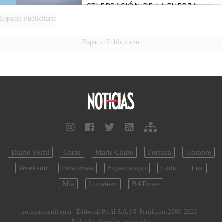
CELEBRACIÓN DE LA FUERZA
AÉREA
Espacio Publicitario
Espacio Publicitario
Diario Perfil
Caras
Marie Claire
Fortuna
Hombre
Weekend
Parabrisas
Supercampo
Look
Luz
Mía
Lunateen
BATimes
noticias.perfil.com - Editorial Perfil S.A.
| © Perfil.com 2006-2026 -
Todos los derechos reservados