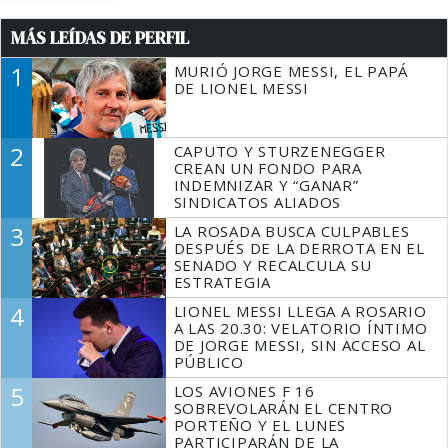
MÁS LEÍDAS DE PERFIL
1
MURIÓ JORGE MESSI, EL PAPÁ
DE LIONEL MESSI
2
CAPUTO Y STURZENEGGER
CREAN UN FONDO PARA
INDEMNIZAR Y “GANAR”
SINDICATOS ALIADOS
3
LA ROSADA BUSCA CULPABLES
DESPUÉS DE LA DERROTA EN EL
SENADO Y RECALCULA SU
ESTRATEGIA
4
LIONEL MESSI LLEGA A ROSARIO
A LAS 20.30: VELATORIO ÍNTIMO
DE JORGE MESSI, SIN ACCESO AL
PÚBLICO
5
LOS AVIONES F 16
SOBREVOLARÁN EL CENTRO
PORTEÑO Y EL LUNES
PARTICIPARÁN DE LA