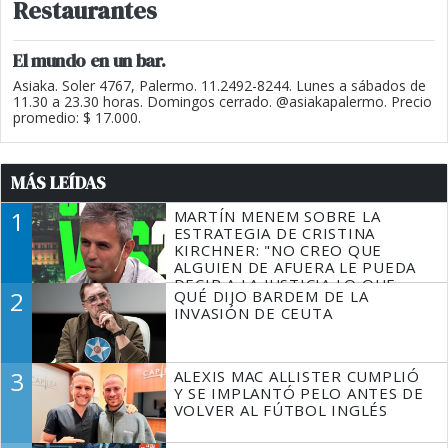
Restaurantes
El mundo en un bar.
Asiaka. Soler 4767, Palermo. 11.2492-8244. Lunes a sábados de
11.30 a 23.30 horas. Domingos cerrado. @asiakapalermo. Precio
promedio: $ 17.000.
MÁS LEÍDAS
1
MARTÍN MENEM SOBRE LA
ESTRATEGIA DE CRISTINA
KIRCHNER: "NO CREO QUE
ALGUIEN DE AFUERA LE PUEDA
DECIR A LA JUSTICIA LO QUE
2
QUÉ DIJO BARDEM DE LA
TIENE QUE HACER"
INVASIÓN DE CEUTA
3
ALEXIS MAC ALLISTER CUMPLIÓ
Y SE IMPLANTÓ PELO ANTES DE
VOLVER AL FÚTBOL INGLÉS