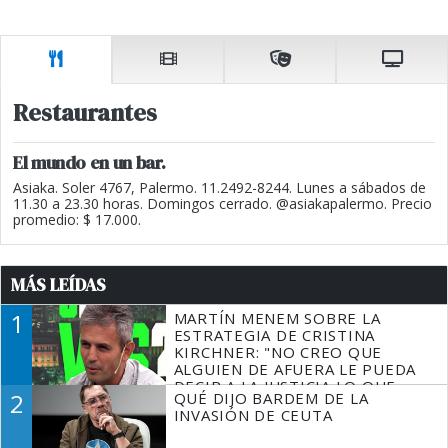
Restaurantes
El mundo en un bar.
Asiaka. Soler 4767, Palermo. 11.2492-8244. Lunes a sábados de
11.30 a 23.30 horas. Domingos cerrado. @asiakapalermo. Precio
promedio: $ 17.000.
MÁS LEÍDAS
1
MARTÍN MENEM SOBRE LA
ESTRATEGIA DE CRISTINA
KIRCHNER: "NO CREO QUE
ALGUIEN DE AFUERA LE PUEDA
DECIR A LA JUSTICIA LO QUE
2
QUÉ DIJO BARDEM DE LA
TIENE QUE HACER"
INVASIÓN DE CEUTA