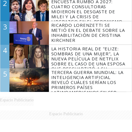
2
ENCUESTA RUMBO A 2027:
FUEGO
CUATRO CONSULTORAS
MIDIERON EL DESGASTE DE
MILEI Y LA CRISIS DE
LIDERAZGO EN EL PERONISMO
3
RICARDO LORENZETTI SE
METIÓ EN EL DEBATE SOBRE LA
INHABILITACIÓN DE CRISTINA
KIRCHNER
4
LA HISTORIA REAL DE "ELIZE:
SOMBRAS DE UNA MUJER", LA
NUEVA PELÍCULA DE NETFLIX
SOBRE EL CASO DE UNA ESPOSA
QUE DESCUARTIZÓ A SU
5
TERCERA GUERRA MUNDIAL: LA
MARIDO
INTELIGENCIA ARTIFICIAL
REVELÓ CUÁLES SERÍAN LOS
PRIMEROS PAÍSES
LATINOAMERICANOS EN SER
DERROTADOS
Espacio Publicitario
Espacio Publicitario