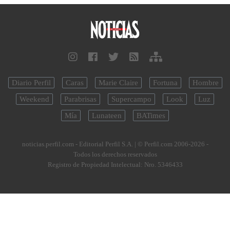
Diario Perfil
Caras
Marie Claire
Fortuna
Hombre
Weekend
Parabrisas
Supercampo
Look
Luz
Mía
Lunateen
BATimes
noticias.perfil.com - Editorial Perfil S.A.
| © Perfil.com 2006-2026 -
Todos los derechos reservados
Registro de Propiedad Intelectual: Nro. 5346433