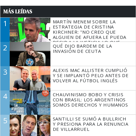
MÁS LEÍDAS
1
MARTÍN MENEM SOBRE LA
ESTRATEGIA DE CRISTINA
KIRCHNER: "NO CREO QUE
ALGUIEN DE AFUERA LE PUEDA
DECIR A LA JUSTICIA LO QUE
2
QUÉ DIJO BARDEM DE LA
TIENE QUE HACER"
INVASIÓN DE CEUTA
3
ALEXIS MAC ALLISTER CUMPLIÓ
Y SE IMPLANTÓ PELO ANTES DE
VOLVER AL FÚTBOL INGLÉS
4
CHAUVINISMO BOBO Y CRISIS
CON BRASIL: LOS ARGENTINOS
SOMOS DERECHOS Y HUMANOS
5
SANTILLI SE SUMÓ A BULLRICH
Y PRESIONA PARA LA RENUNCIA
DE VILLARRUEL