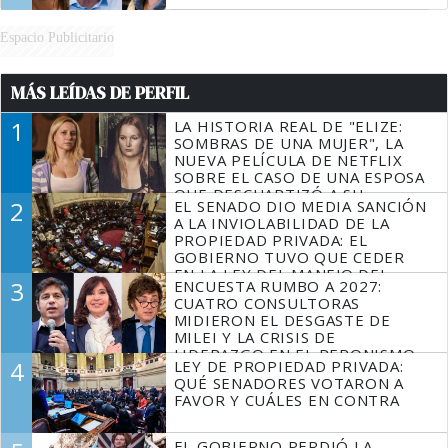
Espacio Publicitario
MÁS LEÍDAS DE PERFIL
1
LA HISTORIA REAL DE "ELIZE:
SOMBRAS DE UNA MUJER", LA
NUEVA PELÍCULA DE NETFLIX
SOBRE EL CASO DE UNA ESPOSA
QUE DESCUARTIZÓ A SU
2
EL SENADO DIO MEDIA SANCIÓN
MARIDO
A LA INVIOLABILIDAD DE LA
PROPIEDAD PRIVADA: EL
GOBIERNO TUVO QUE CEDER
EN LA LEY DEL MANEJO DEL
3
ENCUESTA RUMBO A 2027:
FUEGO
CUATRO CONSULTORAS
MIDIERON EL DESGASTE DE
MILEI Y LA CRISIS DE
LIDERAZGO EN EL PERONISMO
4
LEY DE PROPIEDAD PRIVADA:
QUÉ SENADORES VOTARON A
FAVOR Y CUÁLES EN CONTRA
EL GOBIERNO PERDIÓ LA