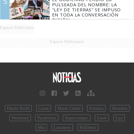
5
PULSEADA DEL NOMBRE: LA
"LEY DE TIERRAS" SE IMPUSO
EN TODA LA CONVERSACIÓN
DIGITAL
Espacio Publicitario
Espacio Publicitario
Diario Perfil
Caras
Marie Claire
Fortuna
Hombre
Weekend
Parabrisas
Supercampo
Look
Luz
Mía
Lunateen
BATimes