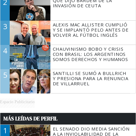
2
QUÉ DIJO BARDEM DE LA
TIENE QUE HACER"
INVASIÓN DE CEUTA
3
ALEXIS MAC ALLISTER CUMPLIÓ
Y SE IMPLANTÓ PELO ANTES DE
VOLVER AL FÚTBOL INGLÉS
4
CHAUVINISMO BOBO Y CRISIS
CON BRASIL: LOS ARGENTINOS
SOMOS DERECHOS Y HUMANOS
5
SANTILLI SE SUMÓ A BULLRICH
Y PRESIONA PARA LA RENUNCIA
DE VILLARRUEL
Espacio Publicitario
MÁS LEÍDAS DE PERFIL
1
EL SENADO DIO MEDIA SANCIÓN
A LA INVIOLABILIDAD DE LA