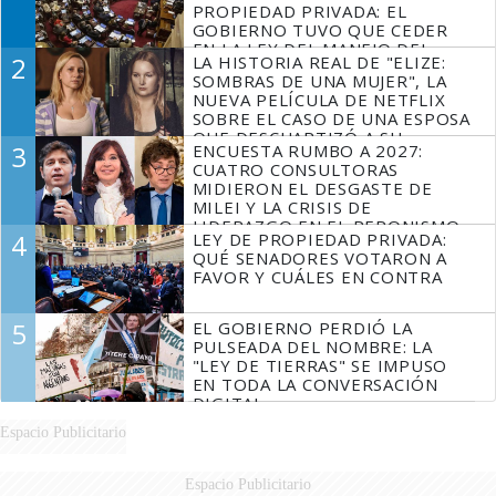
PROPIEDAD PRIVADA: EL
GOBIERNO TUVO QUE CEDER
EN LA LEY DEL MANEJO DEL
2
LA HISTORIA REAL DE "ELIZE:
FUEGO
SOMBRAS DE UNA MUJER", LA
NUEVA PELÍCULA DE NETFLIX
SOBRE EL CASO DE UNA ESPOSA
QUE DESCUARTIZÓ A SU
3
ENCUESTA RUMBO A 2027:
MARIDO
CUATRO CONSULTORAS
MIDIERON EL DESGASTE DE
MILEI Y LA CRISIS DE
LIDERAZGO EN EL PERONISMO
4
LEY DE PROPIEDAD PRIVADA:
QUÉ SENADORES VOTARON A
FAVOR Y CUÁLES EN CONTRA
5
EL GOBIERNO PERDIÓ LA
PULSEADA DEL NOMBRE: LA
"LEY DE TIERRAS" SE IMPUSO
EN TODA LA CONVERSACIÓN
DIGITAL
Espacio Publicitario
Espacio Publicitario