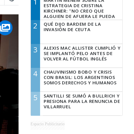
1
MARTÍN MENEM SOBRE LA
ESTRATEGIA DE CRISTINA
KIRCHNER: "NO CREO QUE
ALGUIEN DE AFUERA LE PUEDA
DECIR A LA JUSTICIA LO QUE
2
QUÉ DIJO BARDEM DE LA
TIENE QUE HACER"
INVASIÓN DE CEUTA
3
ALEXIS MAC ALLISTER CUMPLIÓ Y
SE IMPLANTÓ PELO ANTES DE
VOLVER AL FÚTBOL INGLÉS
4
CHAUVINISMO BOBO Y CRISIS
CON BRASIL: LOS ARGENTINOS
SOMOS DERECHOS Y HUMANOS
5
SANTILLI SE SUMÓ A BULLRICH Y
PRESIONA PARA LA RENUNCIA DE
VILLARRUEL
Espacio Publicitario