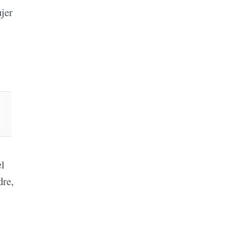
jer
el
dre,