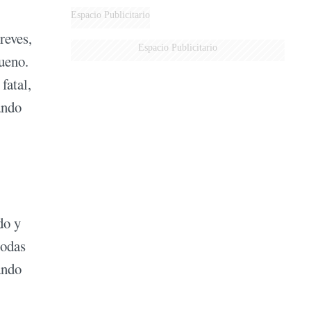
AÉREA
Espacio Publicitario
reves,
Espacio Publicitario
ueno.
fatal,
ando
do y
todas
ando