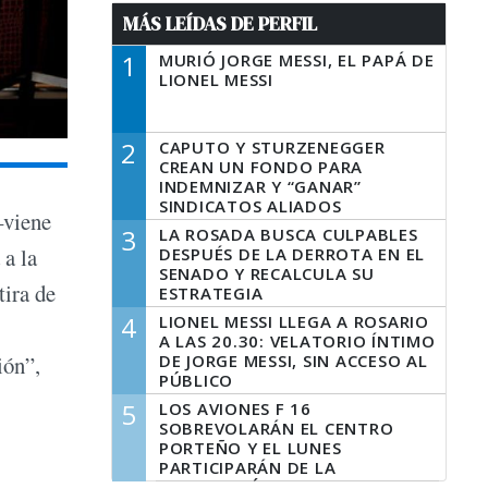
MÁS LEÍDAS DE PERFIL
1
MURIÓ JORGE MESSI, EL PAPÁ DE
LIONEL MESSI
2
CAPUTO Y STURZENEGGER
CREAN UN FONDO PARA
INDEMNIZAR Y “GANAR”
SINDICATOS ALIADOS
 –viene
3
LA ROSADA BUSCA CULPABLES
 a la
DESPUÉS DE LA DERROTA EN EL
SENADO Y RECALCULA SU
tira de
ESTRATEGIA
4
LIONEL MESSI LLEGA A ROSARIO
A LAS 20.30: VELATORIO ÍNTIMO
DE JORGE MESSI, SIN ACCESO AL
ión”,
PÚBLICO
5
LOS AVIONES F 16
SOBREVOLARÁN EL CENTRO
PORTEÑO Y EL LUNES
PARTICIPARÁN DE LA
CELEBRACIÓN DE LA FUERZA