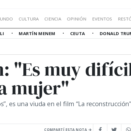
UNDO
CULTURA
CIENCIA
OPINIÓN
EVENTOS
REST
LLI
MARTÍN MENEM
CEUTA
DONALD TRU
: "Es muy difíci
la mujer"
”, es una viuda en el film “La reconstrucción”
COMPARTÍ ESTA NOTA