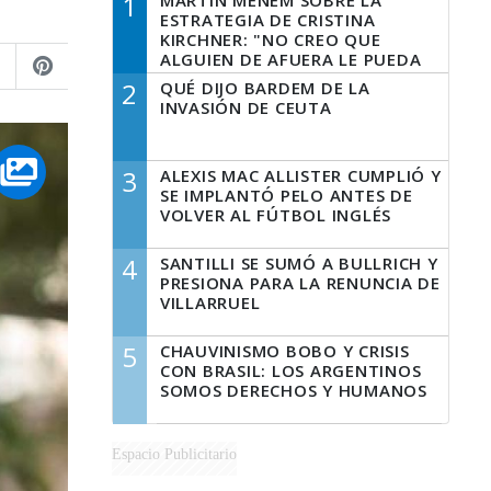
1
MARTÍN MENEM SOBRE LA
ESTRATEGIA DE CRISTINA
KIRCHNER: "NO CREO QUE
ALGUIEN DE AFUERA LE PUEDA
DECIR A LA JUSTICIA LO QUE
2
QUÉ DIJO BARDEM DE LA
TIENE QUE HACER"
INVASIÓN DE CEUTA
3
ALEXIS MAC ALLISTER CUMPLIÓ Y
SE IMPLANTÓ PELO ANTES DE
VOLVER AL FÚTBOL INGLÉS
4
SANTILLI SE SUMÓ A BULLRICH Y
PRESIONA PARA LA RENUNCIA DE
VILLARRUEL
5
CHAUVINISMO BOBO Y CRISIS
CON BRASIL: LOS ARGENTINOS
SOMOS DERECHOS Y HUMANOS
Espacio Publicitario