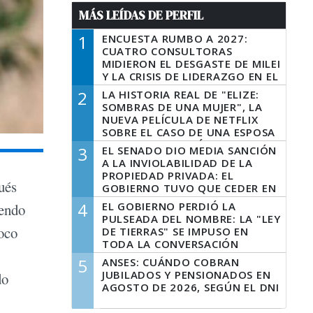
MÁS LEÍDAS DE PERFIL
1
ENCUESTA RUMBO A 2027:
CUATRO CONSULTORAS
MIDIERON EL DESGASTE DE MILEI
Y LA CRISIS DE LIDERAZGO EN EL
PERONISMO
2
LA HISTORIA REAL DE "ELIZE:
SOMBRAS DE UNA MUJER", LA
NUEVA PELÍCULA DE NETFLIX
SOBRE EL CASO DE UNA ESPOSA
QUE DESCUARTIZÓ A SU
3
EL SENADO DIO MEDIA SANCIÓN
MARIDO
A LA INVIOLABILIDAD DE LA
PROPIEDAD PRIVADA: EL
ués
GOBIERNO TUVO QUE CEDER EN
LA LEY DEL MANEJO DEL FUEGO
4
EL GOBIERNO PERDIÓ LA
iendo
PULSEADA DEL NOMBRE: LA "LEY
poco
DE TIERRAS" SE IMPUSO EN
TODA LA CONVERSACIÓN
DIGITAL
5
ANSES: CUÁNDO COBRAN
JUBILADOS Y PENSIONADOS EN
do
AGOSTO DE 2026, SEGÚN EL DNI