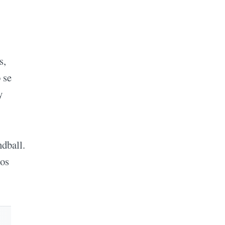
s,
 se
y
ndball.
los