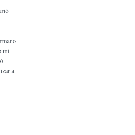
urió
ermano
o mi
mó
izar a