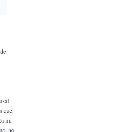
 de
usal,
s que
ta mi
ino, no