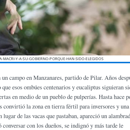
A-MACRI-Y-A-SU-GOBIERNO-PORQUE-HAN-SIDO-ELEGIDOS
n un campo en Manzanares, partido de Pilar. Años desp
 que esos ombúes centenarios y eucaliptus siguieran s
iertas en medio de un pueblo de pulperías. Hasta hace 
 convirtió la zona en tierra fértil para inversores y una
n lugar de las vacas que pastaban, apareció un alambra
tó conversar con los dueños, se indignó y más tarde le