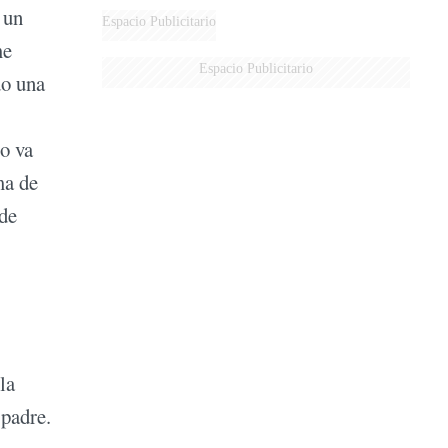
 un
Espacio Publicitario
me
Espacio Publicitario
do una
eo va
ma de
 de
la
 padre.