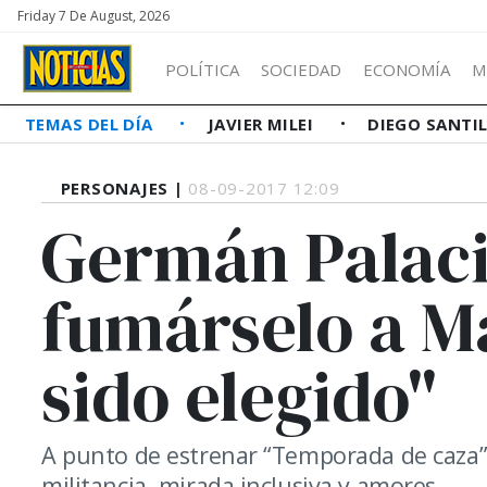
Friday 7 De August, 2026
POLÍTICA
SOCIEDAD
ECONOMÍA
M
TEMAS DEL DÍA
JAVIER MILEI
DIEGO SANTI
PERSONAJES |
08-09-2017 12:09
Germán Palaci
fumárselo a M
sido elegido"
A punto de estrenar “Temporada de caza”,
militancia, mirada inclusiva y amores.