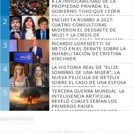
A LA INVIOLABILIDAD DE LA
PROPIEDAD PRIVADA: EL
GOBIERNO TUVO QUE CEDER
EN LA LEY DEL MANEJO DEL
2
ENCUESTA RUMBO A 2027:
FUEGO
CUATRO CONSULTORAS
MIDIERON EL DESGASTE DE
MILEI Y LA CRISIS DE
LIDERAZGO EN EL PERONISMO
3
RICARDO LORENZETTI SE
METIÓ EN EL DEBATE SOBRE LA
INHABILITACIÓN DE CRISTINA
KIRCHNER
4
LA HISTORIA REAL DE "ELIZE:
SOMBRAS DE UNA MUJER", LA
NUEVA PELÍCULA DE NETFLIX
SOBRE EL CASO DE UNA ESPOSA
QUE DESCUARTIZÓ A SU
5
TERCERA GUERRA MUNDIAL: LA
MARIDO
INTELIGENCIA ARTIFICIAL
REVELÓ CUÁLES SERÍAN LOS
PRIMEROS PAÍSES
LATINOAMERICANOS EN SER
DERROTADOS
Espacio Publicitario
Espacio Publicitario