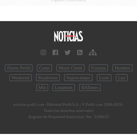
Diario Perfil
Caras
Marie Claire
Fortuna
Hombre
Weekend
Parabrisas
Supercampo
Look
Luz
Mía
Lunateen
BATimes
noticias.perfil.com - Editorial Perfil S.A.
| © Perfil.com 2006-2026 -
Todos los derechos reservados
Registro de Propiedad Intelectual: Nro. 5346433