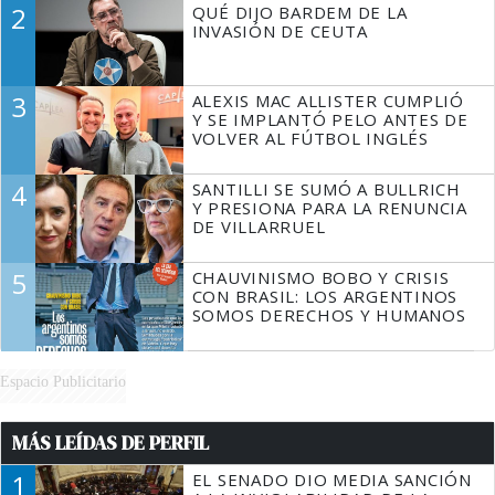
2
QUÉ DIJO BARDEM DE LA
TIENE QUE HACER"
INVASIÓN DE CEUTA
3
ALEXIS MAC ALLISTER CUMPLIÓ
Y SE IMPLANTÓ PELO ANTES DE
VOLVER AL FÚTBOL INGLÉS
4
SANTILLI SE SUMÓ A BULLRICH
Y PRESIONA PARA LA RENUNCIA
DE VILLARRUEL
5
CHAUVINISMO BOBO Y CRISIS
CON BRASIL: LOS ARGENTINOS
SOMOS DERECHOS Y HUMANOS
Espacio Publicitario
MÁS LEÍDAS DE PERFIL
1
EL SENADO DIO MEDIA SANCIÓN