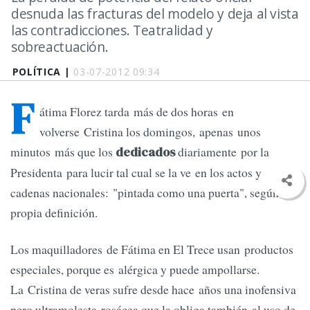
desnuda las fracturas del modelo y deja al vista
las contradicciones. Teatralidad y
sobreactuación.
POLÍTICA |
03-07-2012 09:34
F
átima Florez tarda más de dos horas en
volverse Cristina los domingos, apenas unos
minutos más que los
diariamente por la
dedicados
Presidenta para lucir tal cual se la ve en los actos y
cadenas nacionales: "pintada como una puerta", según su
propia definición.
Los maquilladores de Fátima en El Trece usan productos
especiales, porque es alérgica y puede ampollarse.
La Cristina de veras sufre desde hace años una inofensiva
pero ultramolesta rosácea que la obliga también al uso de