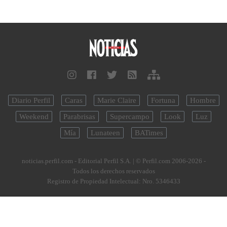
Diario Perfil
Caras
Marie Claire
Fortuna
Hombre
Weekend
Parabrisas
Supercampo
Look
Luz
Mía
Lunateen
BATimes
noticias.perfil.com - Editorial Perfil S.A.
| © Perfil.com 2006-2026 -
Todos los derechos reservados
Registro de Propiedad Intelectual: Nro. 5346433