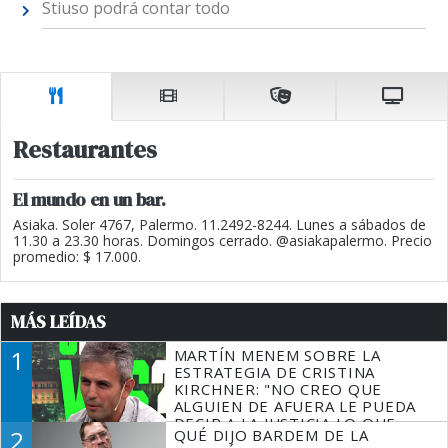
Stiuso podrá contar todo
Restaurantes
El mundo en un bar.
Asiaka. Soler 4767, Palermo. 11.2492-8244. Lunes a sábados de
11.30 a 23.30 horas. Domingos cerrado. @asiakapalermo. Precio
promedio: $ 17.000.
MÁS LEÍDAS
1
MARTÍN MENEM SOBRE LA
ESTRATEGIA DE CRISTINA
KIRCHNER: "NO CREO QUE
ALGUIEN DE AFUERA LE PUEDA
DECIR A LA JUSTICIA LO QUE
2
QUÉ DIJO BARDEM DE LA
TIENE QUE HACER"