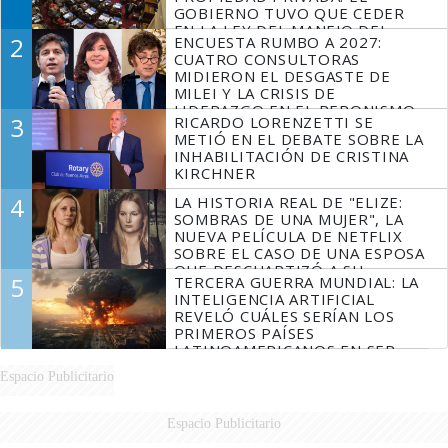
GOBIERNO TUVO QUE CEDER
EN LA LEY DEL MANEJO DEL
2
ENCUESTA RUMBO A 2027:
FUEGO
CUATRO CONSULTORAS
MIDIERON EL DESGASTE DE
MILEI Y LA CRISIS DE
LIDERAZGO EN EL PERONISMO
3
RICARDO LORENZETTI SE
METIÓ EN EL DEBATE SOBRE LA
INHABILITACIÓN DE CRISTINA
KIRCHNER
4
LA HISTORIA REAL DE "ELIZE:
SOMBRAS DE UNA MUJER", LA
NUEVA PELÍCULA DE NETFLIX
SOBRE EL CASO DE UNA ESPOSA
QUE DESCUARTIZÓ A SU
5
TERCERA GUERRA MUNDIAL: LA
MARIDO
INTELIGENCIA ARTIFICIAL
REVELÓ CUÁLES SERÍAN LOS
PRIMEROS PAÍSES
LATINOAMERICANOS EN SER
DERROTADOS
Espacio Publicitario
Espacio Publicitario