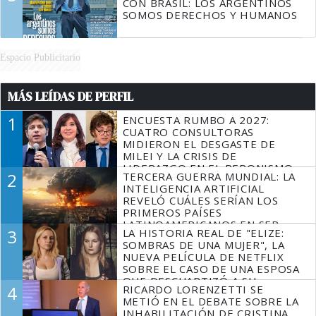
CON BRASIL: LOS ARGENTINOS
SOMOS DERECHOS Y HUMANOS
Espacio Publicitario
MÁS LEÍDAS DE PERFIL
1
ENCUESTA RUMBO A 2027:
CUATRO CONSULTORAS
MIDIERON EL DESGASTE DE
MILEI Y LA CRISIS DE
LIDERAZGO EN EL PERONISMO
2
TERCERA GUERRA MUNDIAL: LA
INTELIGENCIA ARTIFICIAL
REVELÓ CUÁLES SERÍAN LOS
PRIMEROS PAÍSES
LATINOAMERICANOS EN SER
3
LA HISTORIA REAL DE "ELIZE:
DERROTADOS
SOMBRAS DE UNA MUJER", LA
NUEVA PELÍCULA DE NETFLIX
SOBRE EL CASO DE UNA ESPOSA
QUE DESCUARTIZÓ A SU
4
RICARDO LORENZETTI SE
MARIDO
METIÓ EN EL DEBATE SOBRE LA
INHABILITACIÓN DE CRISTINA