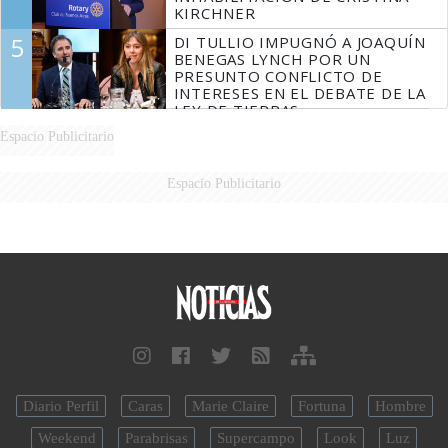
KIRCHNER
5
DI TULLIO IMPUGNÓ A JOAQUÍN
BENEGAS LYNCH POR UN
PRESUNTO CONFLICTO DE
INTERESES EN EL DEBATE DE LA
LEY DE TIERRAS
Espacio Publicitario
Espacio Publicitario
Diario Perfil
Caras
Marie Claire
Fortuna
Hombre
Weekend
Parabrisas
Supercampo
Look
Luz