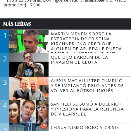
11.30 a 23.30 horas. Domingos cerrado. @asiakapalermo. Precio
promedio: $ 17.000.
MÁS LEÍDAS
1
MARTÍN MENEM SOBRE LA
ESTRATEGIA DE CRISTINA
KIRCHNER: "NO CREO QUE
ALGUIEN DE AFUERA LE PUEDA
DECIR A LA JUSTICIA LO QUE
2
QUÉ DIJO BARDEM DE LA
TIENE QUE HACER"
INVASIÓN DE CEUTA
3
ALEXIS MAC ALLISTER CUMPLIÓ
Y SE IMPLANTÓ PELO ANTES DE
VOLVER AL FÚTBOL INGLÉS
4
SANTILLI SE SUMÓ A BULLRICH
Y PRESIONA PARA LA RENUNCIA
DE VILLARRUEL
5
CHAUVINISMO BOBO Y CRISIS