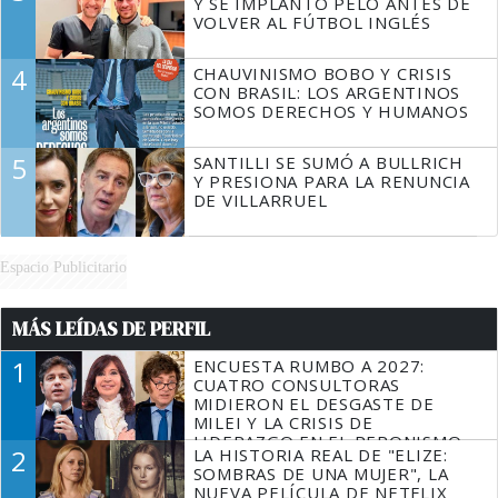
Y SE IMPLANTÓ PELO ANTES DE
VOLVER AL FÚTBOL INGLÉS
4
CHAUVINISMO BOBO Y CRISIS
CON BRASIL: LOS ARGENTINOS
SOMOS DERECHOS Y HUMANOS
5
SANTILLI SE SUMÓ A BULLRICH
Y PRESIONA PARA LA RENUNCIA
DE VILLARRUEL
Espacio Publicitario
MÁS LEÍDAS DE PERFIL
1
ENCUESTA RUMBO A 2027:
CUATRO CONSULTORAS
MIDIERON EL DESGASTE DE
MILEI Y LA CRISIS DE
LIDERAZGO EN EL PERONISMO
2
LA HISTORIA REAL DE "ELIZE:
SOMBRAS DE UNA MUJER", LA
NUEVA PELÍCULA DE NETFLIX