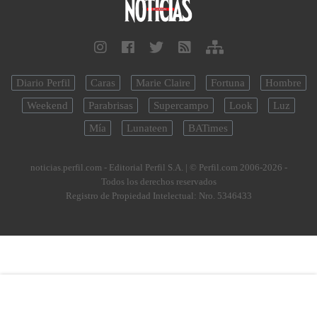
Diario Perfil
Caras
Marie Claire
Fortuna
Hombre
Weekend
Parabrisas
Supercampo
Look
Luz
Mía
Lunateen
BATimes
noticias.perfil.com - Editorial Perfil S.A.
| © Perfil.com 2006-2026 -
Todos los derechos reservados
Registro de Propiedad Intelectual: Nro. 5346433