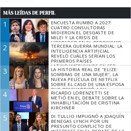
MÁS LEÍDAS DE PERFIL
1
ENCUESTA RUMBO A 2027:
CUATRO CONSULTORAS
MIDIERON EL DESGASTE DE
MILEI Y LA CRISIS DE
LIDERAZGO EN EL PERONISMO
2
TERCERA GUERRA MUNDIAL: LA
INTELIGENCIA ARTIFICIAL
REVELÓ CUÁLES SERÍAN LOS
PRIMEROS PAÍSES
LATINOAMERICANOS EN SER
3
LA HISTORIA REAL DE "ELIZE:
DERROTADOS
SOMBRAS DE UNA MUJER", LA
NUEVA PELÍCULA DE NETFLIX
SOBRE EL CASO DE UNA ESPOSA
QUE DESCUARTIZÓ A SU
4
RICARDO LORENZETTI SE
MARIDO
METIÓ EN EL DEBATE SOBRE LA
INHABILITACIÓN DE CRISTINA
KIRCHNER
5
DI TULLIO IMPUGNÓ A JOAQUÍN
BENEGAS LYNCH POR UN
PRESUNTO CONFLICTO DE