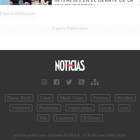
INTERESES EN EL DEBATE DE LA
LEY DE TIERRAS
Espacio Publicitario
Espacio Publicitario
Diario Perfil
Caras
Marie Claire
Fortuna
Hombre
Weekend
Parabrisas
Supercampo
Look
Luz
Mía
Lunateen
BATimes
noticias.perfil.com - Editorial Perfil S.A.
| © Perfil.com 2006-2026 -