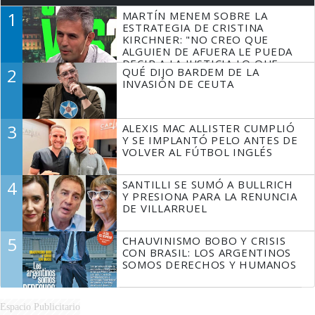
1
MARTÍN MENEM SOBRE LA
ESTRATEGIA DE CRISTINA
KIRCHNER: "NO CREO QUE
ALGUIEN DE AFUERA LE PUEDA
DECIR A LA JUSTICIA LO QUE
2
QUÉ DIJO BARDEM DE LA
TIENE QUE HACER"
INVASIÓN DE CEUTA
3
ALEXIS MAC ALLISTER CUMPLIÓ
Y SE IMPLANTÓ PELO ANTES DE
VOLVER AL FÚTBOL INGLÉS
4
SANTILLI SE SUMÓ A BULLRICH
Y PRESIONA PARA LA RENUNCIA
DE VILLARRUEL
5
CHAUVINISMO BOBO Y CRISIS
CON BRASIL: LOS ARGENTINOS
SOMOS DERECHOS Y HUMANOS
Espacio Publicitario