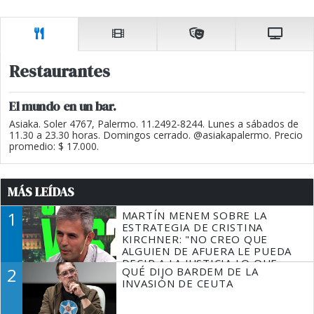
Restaurantes
El mundo en un bar.
Asiaka. Soler 4767, Palermo. 11.2492-8244. Lunes a sábados de
11.30 a 23.30 horas. Domingos cerrado. @asiakapalermo. Precio
promedio: $ 17.000.
MÁS LEÍDAS
1
MARTÍN MENEM SOBRE LA
ESTRATEGIA DE CRISTINA
KIRCHNER: "NO CREO QUE
ALGUIEN DE AFUERA LE PUEDA
DECIR A LA JUSTICIA LO QUE
2
QUÉ DIJO BARDEM DE LA
TIENE QUE HACER"
INVASIÓN DE CEUTA