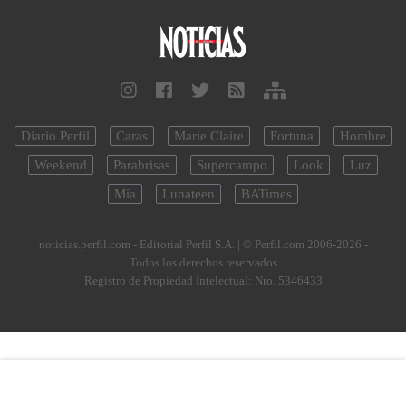
Diario Perfil
Caras
Marie Claire
Fortuna
Hombre
Weekend
Parabrisas
Supercampo
Look
Luz
Mía
Lunateen
BATimes
noticias.perfil.com - Editorial Perfil S.A.
| © Perfil.com 2006-2026 -
Todos los derechos reservados
Registro de Propiedad Intelectual: Nro. 5346433