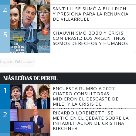
4
SANTILLI SE SUMÓ A BULLRICH
Y PRESIONA PARA LA RENUNCIA
DE VILLARRUEL
5
CHAUVINISMO BOBO Y CRISIS
CON BRASIL: LOS ARGENTINOS
SOMOS DERECHOS Y HUMANOS
Espacio Publicitario
MÁS LEÍDAS DE PERFIL
1
ENCUESTA RUMBO A 2027:
CUATRO CONSULTORAS
MIDIERON EL DESGASTE DE
MILEI Y LA CRISIS DE
LIDERAZGO EN EL PERONISMO
2
RICARDO LORENZETTI SE
METIÓ EN EL DEBATE SOBRE LA
INHABILITACIÓN DE CRISTINA
KIRCHNER