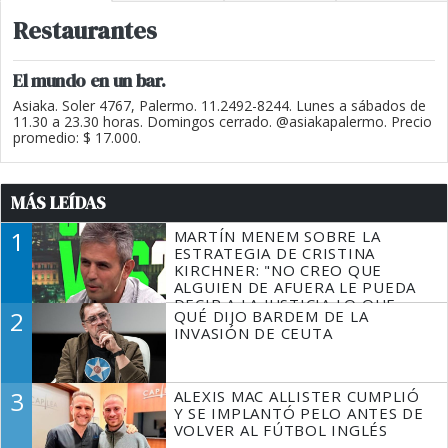
Restaurantes
El mundo en un bar.
Asiaka. Soler 4767, Palermo. 11.2492-8244. Lunes a sábados de
11.30 a 23.30 horas. Domingos cerrado. @asiakapalermo. Precio
promedio: $ 17.000.
MÁS LEÍDAS
1
MARTÍN MENEM SOBRE LA
ESTRATEGIA DE CRISTINA
KIRCHNER: "NO CREO QUE
ALGUIEN DE AFUERA LE PUEDA
DECIR A LA JUSTICIA LO QUE
2
QUÉ DIJO BARDEM DE LA
TIENE QUE HACER"
INVASIÓN DE CEUTA
3
ALEXIS MAC ALLISTER CUMPLIÓ
Y SE IMPLANTÓ PELO ANTES DE
VOLVER AL FÚTBOL INGLÉS