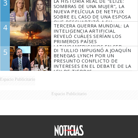
3
LA HISTORIA REAL DE "ELIZE:
SOMBRAS DE UNA MUJER", LA
NUEVA PELÍCULA DE NETFLIX
SOBRE EL CASO DE UNA ESPOSA
QUE DESCUARTIZÓ A SU
4
TERCERA GUERRA MUNDIAL: LA
MARIDO
INTELIGENCIA ARTIFICIAL
REVELÓ CUÁLES SERÍAN LOS
PRIMEROS PAÍSES
LATINOAMERICANOS EN SER
5
DI TULLIO IMPUGNÓ A JOAQUÍN
DERROTADOS
BENEGAS LYNCH POR UN
PRESUNTO CONFLICTO DE
INTERESES EN EL DEBATE DE LA
LEY DE TIERRAS
Espacio Publicitario
Espacio Publicitario