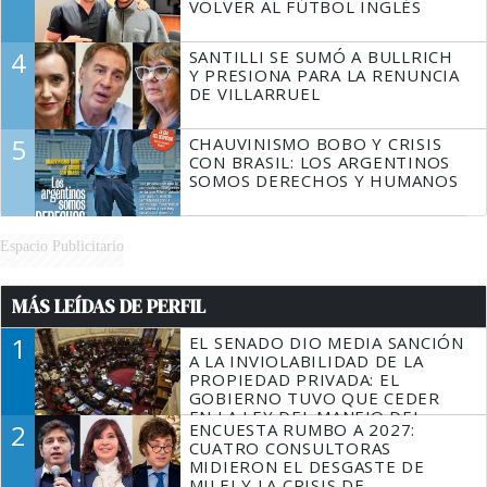
VOLVER AL FÚTBOL INGLÉS
4
SANTILLI SE SUMÓ A BULLRICH
Y PRESIONA PARA LA RENUNCIA
DE VILLARRUEL
5
CHAUVINISMO BOBO Y CRISIS
CON BRASIL: LOS ARGENTINOS
SOMOS DERECHOS Y HUMANOS
Espacio Publicitario
MÁS LEÍDAS DE PERFIL
1
EL SENADO DIO MEDIA SANCIÓN
A LA INVIOLABILIDAD DE LA
PROPIEDAD PRIVADA: EL
GOBIERNO TUVO QUE CEDER
EN LA LEY DEL MANEJO DEL
2
ENCUESTA RUMBO A 2027:
FUEGO
CUATRO CONSULTORAS
MIDIERON EL DESGASTE DE
MILEI Y LA CRISIS DE