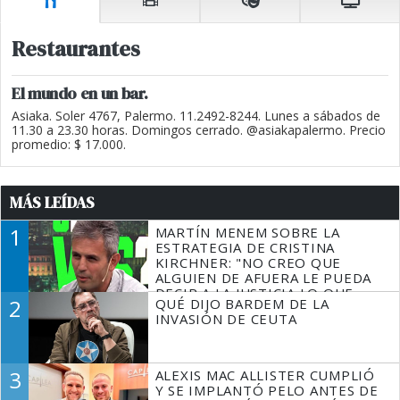
Restaurantes
El mundo en un bar.
Asiaka. Soler 4767, Palermo. 11.2492-8244. Lunes a sábados de
11.30 a 23.30 horas. Domingos cerrado. @asiakapalermo. Precio
promedio: $ 17.000.
MÁS LEÍDAS
1
MARTÍN MENEM SOBRE LA
ESTRATEGIA DE CRISTINA
KIRCHNER: "NO CREO QUE
ALGUIEN DE AFUERA LE PUEDA
DECIR A LA JUSTICIA LO QUE
2
QUÉ DIJO BARDEM DE LA
TIENE QUE HACER"
INVASIÓN DE CEUTA
3
ALEXIS MAC ALLISTER CUMPLIÓ
Y SE IMPLANTÓ PELO ANTES DE