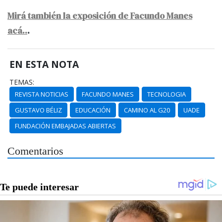
Mirá también la exposición de Facundo Manes
acá..
.
EN ESTA NOTA
TEMAS:
REVISTA NOTICIAS
FACUNDO MANES
TECNOLOGIA
GUSTAVO BÉLIZ
EDUCACIÓN
CAMINO AL G20
UADE
FUNDACIÓN EMBAJADAS ABIERTAS
Comentarios