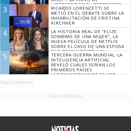
LIDERAZGO EN EL PERONISMO
3
RICARDO LORENZETTI SE
METIÓ EN EL DEBATE SOBRE LA
INHABILITACIÓN DE CRISTINA
KIRCHNER
4
LA HISTORIA REAL DE "ELIZE:
SOMBRAS DE UNA MUJER", LA
NUEVA PELÍCULA DE NETFLIX
SOBRE EL CASO DE UNA ESPOSA
QUE DESCUARTIZÓ A SU
5
TERCERA GUERRA MUNDIAL: LA
MARIDO
INTELIGENCIA ARTIFICIAL
REVELÓ CUÁLES SERÍAN LOS
PRIMEROS PAÍSES
LATINOAMERICANOS EN SER
DERROTADOS
Espacio Publicitario
Espacio Publicitario