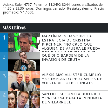
Asiaka. Soler 4767, Palermo. 11.2492-8244. Lunes a sábados de
11.30 a 23.30 horas. Domingos cerrado. @asiakapalermo. Precio
promedio: $ 17.000.
MÁS LEÍDAS
1
MARTÍN MENEM SOBRE LA
ESTRATEGIA DE CRISTINA
KIRCHNER: "NO CREO QUE
ALGUIEN DE AFUERA LE PUEDA
DECIR A LA JUSTICIA LO QUE
2
QUÉ DIJO BARDEM DE LA
TIENE QUE HACER"
INVASIÓN DE CEUTA
3
ALEXIS MAC ALLISTER CUMPLIÓ
Y SE IMPLANTÓ PELO ANTES DE
VOLVER AL FÚTBOL INGLÉS
4
SANTILLI SE SUMÓ A BULLRICH
Y PRESIONA PARA LA RENUNCIA
DE VILLARRUEL