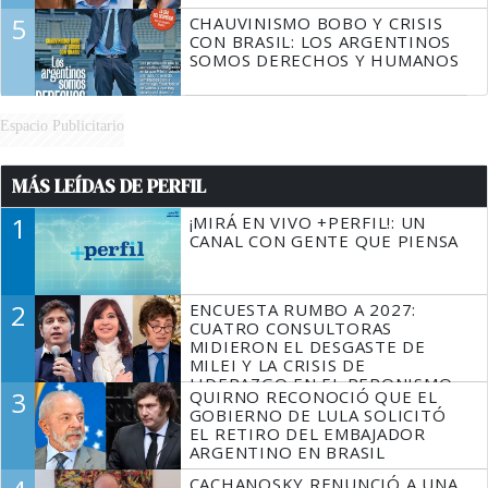
5
CHAUVINISMO BOBO Y CRISIS
CON BRASIL: LOS ARGENTINOS
SOMOS DERECHOS Y HUMANOS
Espacio Publicitario
MÁS LEÍDAS DE PERFIL
1
¡MIRÁ EN VIVO +PERFIL!: UN
CANAL CON GENTE QUE PIENSA
2
ENCUESTA RUMBO A 2027:
CUATRO CONSULTORAS
MIDIERON EL DESGASTE DE
MILEI Y LA CRISIS DE
LIDERAZGO EN EL PERONISMO
3
QUIRNO RECONOCIÓ QUE EL
GOBIERNO DE LULA SOLICITÓ
EL RETIRO DEL EMBAJADOR
ARGENTINO EN BRASIL
CACHANOSKY RENUNCIÓ A UNA