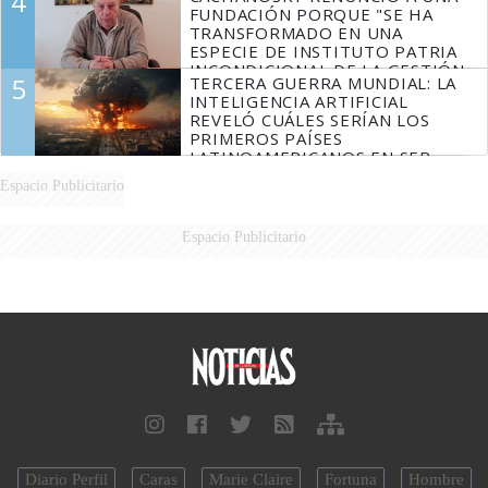
4
FUNDACIÓN PORQUE "SE HA
TRANSFORMADO EN UNA
ESPECIE DE INSTITUTO PATRIA
INCONDICIONAL DE LA GESTIÓN
5
TERCERA GUERRA MUNDIAL: LA
DE MILEI"
INTELIGENCIA ARTIFICIAL
REVELÓ CUÁLES SERÍAN LOS
PRIMEROS PAÍSES
LATINOAMERICANOS EN SER
DERROTADOS
Espacio Publicitario
Espacio Publicitario
Diario Perfil
Caras
Marie Claire
Fortuna
Hombre